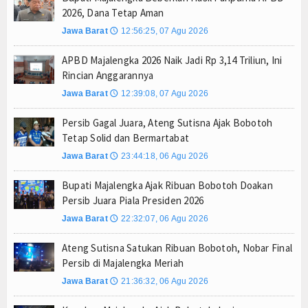
2026, Dana Tetap Aman
Anto Febrianto Tantang Pemuda Majalengka : Mand
Jawa Barat
12:56:25, 07 Agu 2026
🕔
Interupsi PDIP Warnai Paripurna APBD Majalengka
Bupati Majalengka Beberkan Hasil Paripurna APB
APBD Majalengka 2026 Naik Jadi Rp 3,14 Triliun, Ini
Rincian Anggarannya
APBD Majalengka 2026 Naik Jadi Rp 3,14 Triliun, I
Jawa Barat
12:39:08, 07 Agu 2026
Persib Gagal Juara, Ateng Sutisna Ajak Bobotoh
🕔
Bupati Majalengka Ajak Ribuan Bobotoh Doakan P
Persib Gagal Juara, Ateng Sutisna Ajak Bobotoh
Menteri UMKM Dorong APPI Perkuat Pasar Produ
Tetap Solid dan Bermartabat
Bupati Barito Utara Hadiri Rakor Pemerintahan 
Jawa Barat
23:44:18, 06 Agu 2026
🕔
Kaji Tiru ke Bantul, Pemkab Barito Utara Dalami I
Bupati Majalengka Ajak Ribuan Bobotoh Doakan
Anto Febrianto Tantang Pemuda Majalengka : Mand
Persib Juara Piala Presiden 2026
Interupsi PDIP Warnai Paripurna APBD Majalengka
Jawa Barat
22:32:07, 06 Agu 2026
🕔
Bupati Majalengka Beberkan Hasil Paripurna APB
Ateng Sutisna Satukan Ribuan Bobotoh, Nobar Final
APBD Majalengka 2026 Naik Jadi Rp 3,14 Triliun, I
Persib di Majalengka Meriah
Persib Gagal Juara, Ateng Sutisna Ajak Bobotoh
Jawa Barat
21:36:32, 06 Agu 2026
🕔
Bupati Majalengka Ajak Ribuan Bobotoh Doakan P
Menteri UMKM Dorong APPI Perkuat Pasar Produ