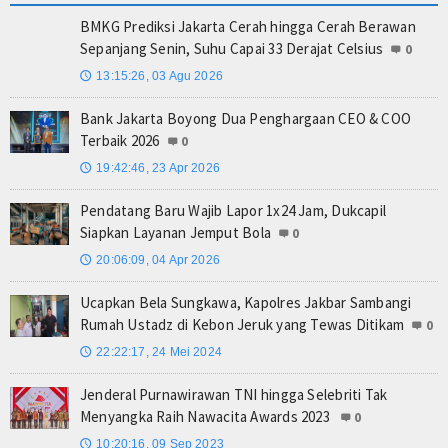
BMKG Prediksi Jakarta Cerah hingga Cerah Berawan
Sepanjang Senin, Suhu Capai 33 Derajat Celsius
0
13:15:26, 03 Agu 2026
🕔
Bank Jakarta Boyong Dua Penghargaan CEO & COO
Terbaik 2026
0
19:42:46, 23 Apr 2026
🕔
Pendatang Baru Wajib Lapor 1x24 Jam, Dukcapil
Siapkan Layanan Jemput Bola
0
20:06:09, 04 Apr 2026
🕔
Ucapkan Bela Sungkawa, Kapolres Jakbar Sambangi
Rumah Ustadz di Kebon Jeruk yang Tewas Ditikam
0
22:22:17, 24 Mei 2024
🕔
Jenderal Purnawirawan TNI hingga Selebriti Tak
Menyangka Raih Nawacita Awards 2023
0
10:20:16, 09 Sep 2023
🕔