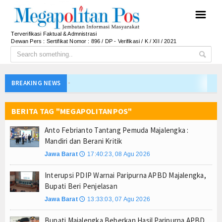
☰
Terverifikasi Faktual & Admnistrasi
Dewan Pers : Sertifikat Nomor : 896 / DP - Verifikasi / K / XII / 2021
Bupati Barito Utara Hadiri Rakor Pemerintahan 
BREAKING NEWS
Kaji Tiru ke Bantul, Pemkab Barito Utara Dalami I
BERITA TAG "MEGAPOLITANPOS"
Anto Febrianto Tantang Pemuda Majalengka : Mand
Interupsi PDIP Warnai Paripurna APBD Majalengka
Anto Febrianto Tantang Pemuda Majalengka :
Bupati Majalengka Beberkan Hasil Paripurna APB
Mandiri dan Berani Kritik
APBD Majalengka 2026 Naik Jadi Rp 3,14 Triliun, I
Jawa Barat
17:40:23, 08 Agu 2026
🕔
Persib Gagal Juara, Ateng Sutisna Ajak Bobotoh
Interupsi PDIP Warnai Paripurna APBD Majalengka,
Bupati Majalengka Ajak Ribuan Bobotoh Doakan P
Bupati Beri Penjelasan
Menteri UMKM Dorong APPI Perkuat Pasar Produ
Jawa Barat
13:33:03, 07 Agu 2026
🕔
Bupati Barito Utara Hadiri Rakor Pemerintahan 
Bupati Majalengka Beberkan Hasil Paripurna APBD
Kaji Tiru ke Bantul, Pemkab Barito Utara Dalami I