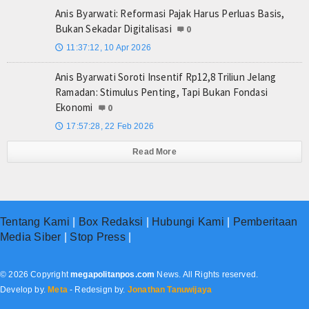
Anis Byarwati: Reformasi Pajak Harus Perluas Basis,
Bukan Sekadar Digitalisasi
0
11:37:12, 10 Apr 2026
🕔
Anis Byarwati Soroti Insentif Rp12,8 Triliun Jelang
Ramadan: Stimulus Penting, Tapi Bukan Fondasi
Ekonomi
0
17:57:28, 22 Feb 2026
🕔
Read More
Tentang Kami
|
Box Redaksi
|
Hubungi Kami
|
Pemberitaan
Media Siber
|
Stop Press
|
© 2026 Copyright
megapolitanpos.com
News. All Rights reserved.
Develop by.
Meta
- Redesign by.
Jonathan Tanuwijaya