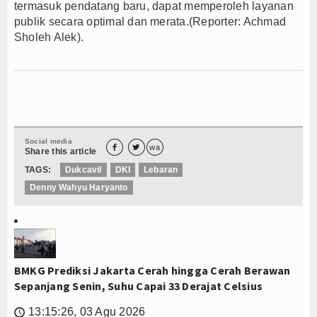
termasuk pendatang baru, dapat memperoleh layanan
publik secara optimal dan merata.(Reporter: Achmad
Sholeh Alek).
Social media


wa
Share this article
TAGS:
Dukcavil
DKI
Lebaran
Denny Wahyu Haryanto
BMKG Prediksi Jakarta Cerah hingga Cerah Berawan
Sepanjang Senin, Suhu Capai 33 Derajat Celsius
13:15:26, 03 Agu 2026
🕔