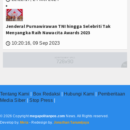
Jenderal Purnawirawan TNI hingga Selebriti Tak
Menyangka Raih Nawacita Awards 2023
10:20:16, 09 Sep 2023
🕔
Tentang Kami
|
Box Redaksi
|
Hubungi Kami
|
Pemberitaan
Media Siber
|
Stop Press
|
© 2026 Copyright
megapolitanpos.com
News. All Rights reserved.
Develop by.
Meta
- Redesign by.
Jonathan Tanuwijaya