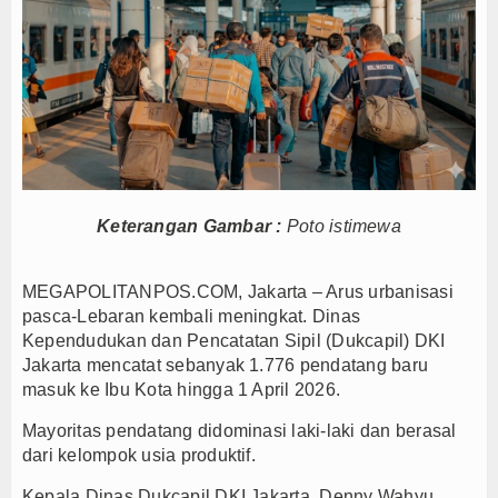
PTPN I Percepat Optimalisasi Aset, Siapkan Me
Perkuat Tata Kelola Pemerintahan dan Pelayanan 
Elim Tyu Samba Dampingi Ketua MPR RI Ziarah K
Ateng Sutisna dan Viking Majalengka Gelar Festi
Dari Mangrove hingga Internet Publik, Program PL
BMKG Prediksi Jakarta Cerah hingga Cerah Beraw
Tanpa Kedip, PLN Jaga Keandalan Listrik Zikir d
Keterangan Gambar :
Poto istimewa
Jejak Narkoba di Majalengka Terkuak, Polisi Bo
Mensos Gus Ipul Minta Pejabat Baru Fokus Valida
MEGAPOLITANPOS.COM, Jakarta – Arus urbanisasi
Kinerja BNI Melesat, Transformasi Digital dan B
pasca-Lebaran kembali meningkat. Dinas
Kependudukan dan Pencatatan Sipil (Dukcapil) DKI
PTPN I Percepat Optimalisasi Aset, Siapkan Me
Jakarta mencatat sebanyak 1.776 pendatang baru
Perkuat Tata Kelola Pemerintahan dan Pelayanan 
masuk ke Ibu Kota hingga 1 April 2026.
Elim Tyu Samba Dampingi Ketua MPR RI Ziarah K
Mayoritas pendatang didominasi laki-laki dan berasal
Ateng Sutisna dan Viking Majalengka Gelar Festi
dari kelompok usia produktif.
Dari Mangrove hingga Internet Publik, Program PL
Kepala Dinas Dukcapil DKI Jakarta, Denny Wahyu
BMKG Prediksi Jakarta Cerah hingga Cerah Beraw