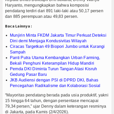
Haryanto, mengungkapkan bahwa komposisi
Tanpa Kedip, PLN Jaga Keandalan Listrik Zikir d
pendatang terdiri dari 891 laki-laki atau 50,17 persen
Jejak Narkoba di Majalengka Terkuak, Polisi Bo
dan 885 perempuan atau 49,83 persen.
Mensos Gus Ipul Minta Pejabat Baru Fokus Valida
Baca Lainnya :
Munjirin Minta FKDM Jakarta Timur Perkuat Deteksi
Dini demi Menjaga Kondusivitas Wilayah
Ciracas Targetkan 49 Biopori Jumbo untuk Kurangi
Sampah
Panti Putra Utama Kembangkan Urban Farming,
Bekali Penghuni Keterampilan Hidup Mandiri
Pemda DKI Diminta Turun Tangan Atasi Kisruh
Gedung Pasar Baru
JKB Audiensi dengan PSI di DPRD DKI, Bahas
Pencegahan Radikalisme dan Kolaborasi Sosial
“Mayoritas pendatang berada pada usia produktif, yakni
15 hingga 64 tahun, dengan persentase mencapai
79,34 persen,” ujar Denny dalam keterangan resminya
di Jakarta, pada Kamis (2/4/2026).