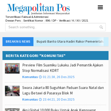
☰
Terverifikasi Faktual & Admnistrasi
Dewan Pers : Sertifikat Nomor : 896 / DP - Verifikasi / K / XII / 2021
Bupati Barito Utara Hadiri Rakor Pemerintahan 
BREAKING NEWS
Kaji Tiru ke Bantul, Pemkab Barito Utara Dalami I
BERITA KATEGORI "KOMUNITAS"
Anto Febrianto Tantang Pemuda Majalengka : Mand
Interupsi PDIP Warnai Paripurna APBD Majalengka
Preview Film Suamiku Lukaku Jadi Pemantik Ajakan
Bupati Majalengka Beberkan Hasil Paripurna APB
Stop Normalisasi KDRT
APBD Majalengka 2026 Naik Jadi Rp 3,14 Triliun, I
Komunitas
01:21:38, 26 Des 2025
🕔
Persib Gagal Juara, Ateng Sutisna Ajak Bobotoh
Swara Jakarta 80 Suguhkan Paduan Suara Natal dan
Bupati Majalengka Ajak Ribuan Bobotoh Doakan P
Lagu Betawi di Pasaraya Blok M
Menteri UMKM Dorong APPI Perkuat Pasar Produ
Komunitas
23:44:21, 20 Des 2025
🕔
Bupati Barito Utara Hadiri Rakor Pemerintahan 
Aksi Global 10.000 Buku Untuk Anak Kampoeng
Kaji Tiru ke Bantul, Pemkab Barito Utara Dalami I