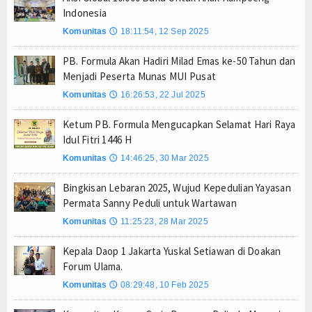
Indonesia
Anto Febrianto Tantang Pemuda Majalengka : Mand
Komunitas
18:11:54, 12 Sep 2025
🕔
Interupsi PDIP Warnai Paripurna APBD Majalengka
Bupati Majalengka Beberkan Hasil Paripurna APB
PB. Formula Akan Hadiri Milad Emas ke-50 Tahun dan
Menjadi Peserta Munas MUI Pusat
APBD Majalengka 2026 Naik Jadi Rp 3,14 Triliun, I
Komunitas
16:26:53, 22 Jul 2025
Persib Gagal Juara, Ateng Sutisna Ajak Bobotoh
🕔
Bupati Majalengka Ajak Ribuan Bobotoh Doakan P
Ketum PB. Formula Mengucapkan Selamat Hari Raya
Menteri UMKM Dorong APPI Perkuat Pasar Produ
Idul Fitri 1446 H
Bupati Barito Utara Hadiri Rakor Pemerintahan 
Komunitas
14:46:25, 30 Mar 2025
🕔
Kaji Tiru ke Bantul, Pemkab Barito Utara Dalami I
Bingkisan Lebaran 2025, Wujud Kepedulian Yayasan
Anto Febrianto Tantang Pemuda Majalengka : Mand
Permata Sanny Peduli untuk Wartawan
Interupsi PDIP Warnai Paripurna APBD Majalengka
Komunitas
11:25:23, 28 Mar 2025
🕔
Bupati Majalengka Beberkan Hasil Paripurna APB
Kepala Daop 1 Jakarta Yuskal Setiawan di Doakan
APBD Majalengka 2026 Naik Jadi Rp 3,14 Triliun, I
Forum Ulama.
Persib Gagal Juara, Ateng Sutisna Ajak Bobotoh
Komunitas
08:29:48, 10 Feb 2025
🕔
Bupati Majalengka Ajak Ribuan Bobotoh Doakan P
Menteri UMKM Dorong APPI Perkuat Pasar Produ