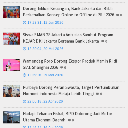
Dorong Inklusi Keuangan, Bank Jakarta dan Blibli
Perkenalkan Konsep Online to Offline di PRJ 2026
0
17:23:31, 12 Jun 2026
🕔
Siswa SMAN 28 Jakarta Antusias Sambut Program
KEJAR DKI Jakarta Bersama Bank Jakarta
0
12:30:04, 20 Mei 2026
🕔
Wamendag Roro Dorong Ekspor Produk Mamin RI di
SIAL Shanghai 2026
0
11:29:18, 19 Mei 2026
🕔
Purbaya Dorong Peran Swasta, Target Pertumbuhan
Ekonomi Indonesia Melaju Lebih Tinggi
0
22:05:18, 22 Apr 2026
🕔
Hadapi Tekanan Fiskal, BPD Didorong Jadi Motor
Utama Ekonomi Daerah
0
12:46:24, 16 Apr 2026
🕔