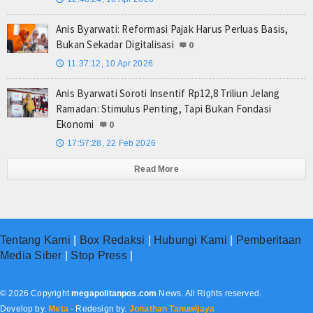
Anis Byarwati: Reformasi Pajak Harus Perluas Basis,
Bukan Sekadar Digitalisasi
0
11:37:12, 10 Apr 2026
🕔
Anis Byarwati Soroti Insentif Rp12,8 Triliun Jelang
Ramadan: Stimulus Penting, Tapi Bukan Fondasi
Ekonomi
0
17:57:28, 22 Feb 2026
🕔
Read More
Tentang Kami
|
Box Redaksi
|
Hubungi Kami
|
Pemberitaan
Media Siber
|
Stop Press
|
© 2026 Copyright
megapolitanpos.com
News. All Rights reserved.
Develop by.
Meta
- Redesign by.
Jonathan Tanuwijaya