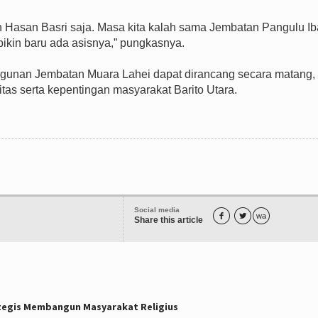
an Hasan Basri saja. Masa kita kalah sama Jembatan Pangulu Ib
bikin baru ada asisnya,” pungkasnya.
ngunan Jembatan Muara Lahei dapat dirancang secara matang,
tas serta kepentingan masyarakat Barito Utara.
Social media


wa
Share this article
tegis Membangun Masyarakat Religius