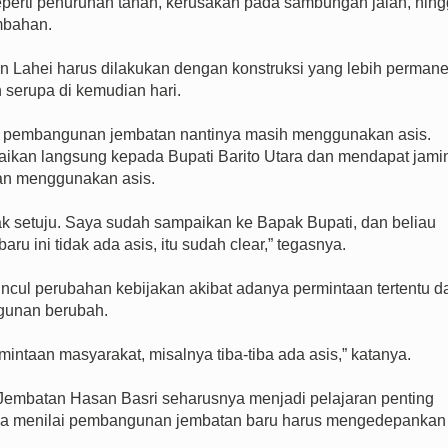
perti penurunan tanah, kerusakan pada sambungan jalan, hin
mbahan.
n Lahei harus dilakukan dengan konstruksi yang lebih perman
 serupa di kemudian hari.
ila pembangunan jembatan nantinya masih menggunakan asis.
paikan langsung kepada Bupati Barito Utara dan mendapat jami
an menggunakan asis.
idak setuju. Saya sudah sampaikan ke Bapak Bupati, dan beliau
u ini tidak ada asis, itu sudah clear,” tegasnya.
ncul perubahan kebijakan akibat adanya permintaan tertentu da
gunan berubah.
mintaan masyarakat, misalnya tiba-tiba ada asis,” katanya.
embatan Hasan Basri seharusnya menjadi pelajaran penting
a. Ia menilai pembangunan jembatan baru harus mengedepankan