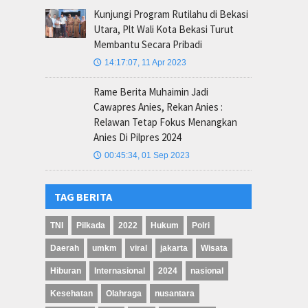
Kunjungi Program Rutilahu di Bekasi
Utara, Plt Wali Kota Bekasi Turut
Membantu Secara Pribadi
14:17:07, 11 Apr 2023
🕔
Rame Berita Muhaimin Jadi
Cawapres Anies, Rekan Anies :
Relawan Tetap Fokus Menangkan
Anies Di Pilpres 2024
00:45:34, 01 Sep 2023
🕔
TAG BERITA
TNI
Pilkada
2022
Hukum
Polri
Daerah
umkm
viral
jakarta
Wisata
Hiburan
Internasional
2024
nasional
Kesehatan
Olahraga
nusantara