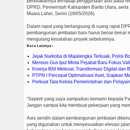
penolakannya terhadap penggunaan asis pada r
DPRD, Pemerintah Kabupaten Barito Utara, serta 
Muara Lahei, Senin (18/05/2026).
Dalam rapat yang berlangsung di ruang rapat DP
pembangunan jembatan baru harus benar-benar m
mengulang kesalahan proyek sebelumnya.
Baca Lainnya :
Jejak Narkoba di Majalengka Terkuak, Polisi 
Mensos Gus Ipul Minta Pejabat Baru Fokus Val
Kinerja BNI Melesat, Transformasi Digital da
PTPN I Percepat Optimalisasi Aset, Siapkan 
Perkuat Tata Kelola Pemerintahan dan Pelayan
“Seperti yang saya sampaikan kemarin kepada Pak B
Jangan sampai kita membuat pekerjaan yang mengu
Asis sendiri dalam pembangunan jembatan diken
yang digunakan untuk menyesuaikan elevasi jal