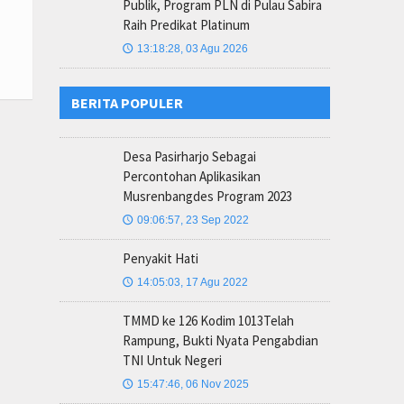
Publik, Program PLN di Pulau Sabira
Raih Predikat Platinum
13:18:28, 03 Agu 2026
🕔
BERITA POPULER
Desa Pasirharjo Sebagai
Percontohan Aplikasikan
Musrenbangdes Program 2023
09:06:57, 23 Sep 2022
🕔
Penyakit Hati
14:05:03, 17 Agu 2022
🕔
TMMD ke 126 Kodim 1013Telah
Rampung, Bukti Nyata Pengabdian
TNI Untuk Negeri
15:47:46, 06 Nov 2025
🕔