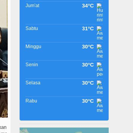
34°C
Jum'at
31°C
Sabtu
30°C
Minggu
30°C
Senin
30°C
Selasa
30°C
Rabu
kan