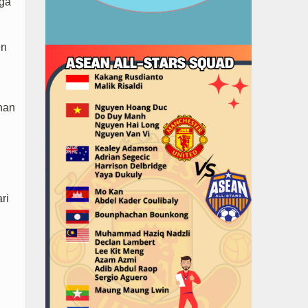
gga
en
nan
ri