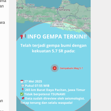
sama
tan
hwa
an