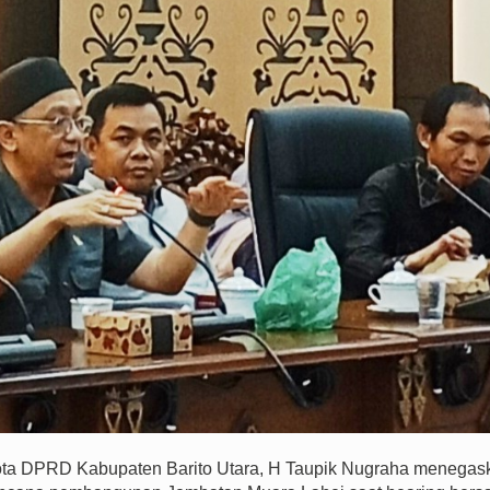
DPRD Kabupaten Barito Utara, H Taupik Nugraha menegas