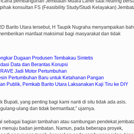
encana pembangunan Jembatan Muara Lahei saat hearing ber
pihak konsultan FS (Feasibility Study/Studi Kelayakan) Jemba
RD Barito Utara tersebut, H Taupik Nugraha menyampaikan ba
emberikan manfaat maksimal bagi masyarakat dan tidak
Bongkar Dugaan Produsen Tembakau Sintetis
idasi Data dan Berantas Korupsi
n BRAVE Jadi Motor Pertumbuhan
Mesin Pertumbuhan Baru untuk Ketahanan Pangan
an Publik, Pemkab Barito Utara Laksanakan Kaji Tiru ke DIY
upati, yang penting bagi kami nanti di situ tidak ada asis.
lang-ulang dan tidak bermanfaat,” ujarnya.
al sebagai bagian tambahan atau sambungan pendekat jembat
an menuju badan jembatan. Namun, pada beberapa proyek,