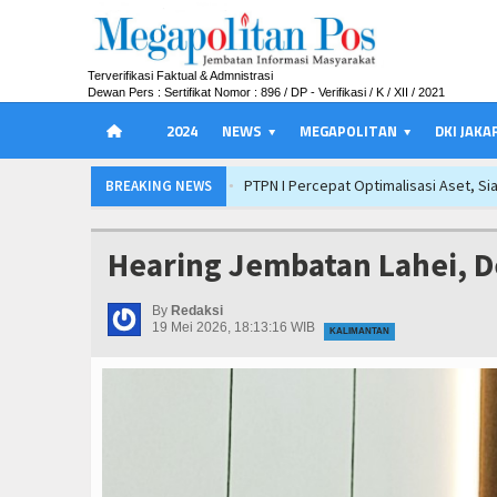
Terverifikasi Faktual & Admnistrasi
Dewan Pers : Sertifikat Nomor : 896 / DP - Verifikasi / K / XII / 2021
2024
NEWS
MEGAPOLITAN
DKI JAKA
PTPN I Percepat Optimalisasi Aset, S
BREAKING NEWS
BMKG Prediksi Jakarta Cerah hingga Ce
Kinerja BNI Melesat, Transformasi Dig
Hearing Jembatan Lahei, D
Dari Mangrove hingga Internet Publik, 
Mensos Gus Ipul Minta Pejabat Baru Fo
By
Redaksi
19 Mei 2026, 18:13:16 WIB
KALIMANTAN
Ateng Sutisna dan Viking Majalengka Ge
Jejak Narkoba di Majalengka Terkuak,