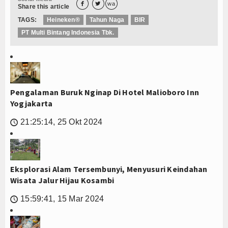


wa
Share this article
TAGS:
Heineken®
Tahun Naga
BIR
PT Multi Bintang Indonesia Tbk.
Pengalaman Buruk Nginap Di Hotel Malioboro Inn
Yogjakarta
21:25:14, 25 Okt 2024
🕔
Eksplorasi Alam Tersembunyi, Menyusuri Keindahan
Wisata Jalur Hijau Kosambi
15:59:41, 15 Mar 2024
🕔