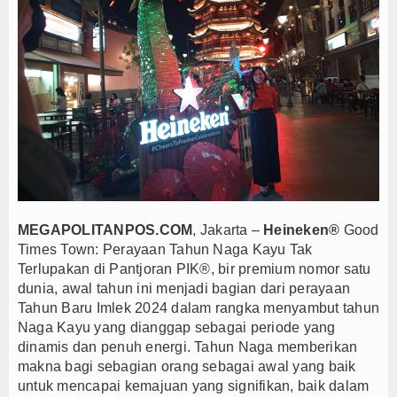
Anto Febrianto Tantang Pemuda Majalengka : Mand
Interupsi PDIP Warnai Paripurna APBD Majalengka
Bupati Majalengka Beberkan Hasil Paripurna APB
APBD Majalengka 2026 Naik Jadi Rp 3,14 Triliun, I
Persib Gagal Juara, Ateng Sutisna Ajak Bobotoh
Bupati Majalengka Ajak Ribuan Bobotoh Doakan P
Menteri UMKM Dorong APPI Perkuat Pasar Produ
Bupati Barito Utara Hadiri Rakor Pemerintahan 
Kaji Tiru ke Bantul, Pemkab Barito Utara Dalami I
MEGAPOLITANPOS.COM
, Jakarta –
Heineken®
Good
Anto Febrianto Tantang Pemuda Majalengka : Mand
Times Town: Perayaan Tahun Naga Kayu Tak
Terlupakan di Pantjoran PIK
®, bir premium nomor satu
Interupsi PDIP Warnai Paripurna APBD Majalengka
dunia, awal tahun ini menjadi bagian dari perayaan
Bupati Majalengka Beberkan Hasil Paripurna APB
Tahun Baru Imlek 2024 dalam rangka menyambut tahun
APBD Majalengka 2026 Naik Jadi Rp 3,14 Triliun, I
Naga Kayu yang
dianggap sebagai periode yang
Persib Gagal Juara, Ateng Sutisna Ajak Bobotoh
dinamis dan penuh energi. Tahun Naga memberikan
makna bagi sebagian orang sebagai awal yang baik
Bupati Majalengka Ajak Ribuan Bobotoh Doakan P
untuk mencapai kemajuan yang signifikan, baik dalam
Menteri UMKM Dorong APPI Perkuat Pasar Produ