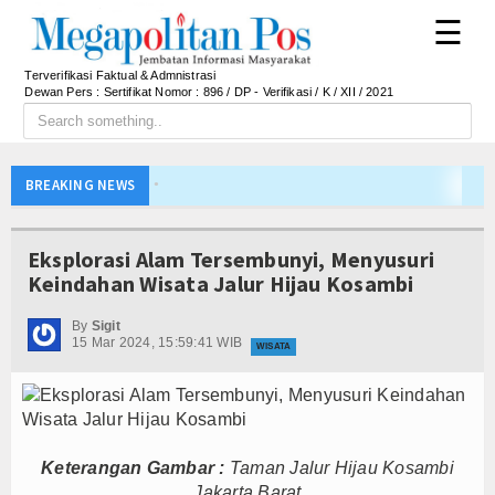
☰
Terverifikasi Faktual & Admnistrasi
Dewan Pers : Sertifikat Nomor : 896 / DP - Verifikasi / K / XII / 2021
APBD Majalengka 2026 Naik Jadi Rp 3,14 Triliun, I
BREAKING NEWS
Persib Gagal Juara, Ateng Sutisna Ajak Bobotoh
Bupati Majalengka Ajak Ribuan Bobotoh Doakan P
Eksplorasi Alam Tersembunyi, Menyusuri
Ateng Sutisna Satukan Ribuan Bobotoh, Nobar Fin
Keindahan Wisata Jalur Hijau Kosambi
SIAL Food & Drinks Indonesia 2026 Perkuat Posi
By
Sigit
Kapolres Majalengka Ajak Bobotoh Junjung Sport
15 Mar 2024, 15:59:41 WIB
WISATA
Munjirin Panen Padi Ciherang di Cakung, Urban Fa
PTPN I Ubah Aset Jadi Mesin Pertumbuhan, Cafe d
Interupsi PDIP Warnai Paripurna APBD Majalengka
Bupati Majalengka Beberkan Hasil Paripurna APB
Keterangan Gambar :
Taman Jalur Hijau Kosambi
Jakarta Barat
APBD Majalengka 2026 Naik Jadi Rp 3,14 Triliun, I