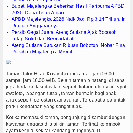
Bupati Majalengka Beberkan Hasil Paripurna APBD
PTPN I Ubah Aset Jadi Mesin Pertumbuhan, Cafe d
2026, Dana Tetap Aman
Interupsi PDIP Warnai Paripurna APBD Majalengka
APBD Majalengka 2026 Naik Jadi Rp 3,14 Triliun, Ini
Bupati Majalengka Beberkan Hasil Paripurna APB
Rincian Anggarannya
Persib Gagal Juara, Ateng Sutisna Ajak Bobotoh
Tetap Solid dan Bermartabat
Ateng Sutisna Satukan Ribuan Bobotoh, Nobar Final
Persib di Majalengka Meriah
Taman Jalur Hijau Kosambi dibuka dari jam 06.00
sampai jam 18.00 WIB. Selain taman binatang, di sana
juga terdapat fasilitas lain seperti kolam retensi air, spot
swafoto, lapangan futsal, taman bermain bagi anak-
anak seperti perostan dan ayunan. Terdapat area untuk
parkir kendaraan yang sangat luas.
Ketika memasuki taman, pengunjung disambut dengan
kawanan unggas di sisi kiri taman. Terlihat kelompok
ayam kecil di sekitar kandang mungilnya. Di