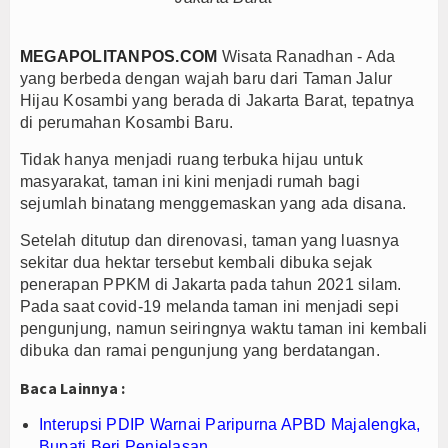
Persib Gagal Juara, Ateng Sutisna Ajak Bobotoh
Bupati Majalengka Ajak Ribuan Bobotoh Doakan P
MEGAPOLITANPOS.COM
Wisata Ranadhan - Ada
yang berbeda dengan wajah baru dari Taman Jalur
Ateng Sutisna Satukan Ribuan Bobotoh, Nobar Fin
Hijau Kosambi yang berada di Jakarta Barat, tepatnya
SIAL Food & Drinks Indonesia 2026 Perkuat Posi
di perumahan Kosambi Baru.
Kapolres Majalengka Ajak Bobotoh Junjung Sport
Tidak hanya menjadi ruang terbuka hijau untuk
Munjirin Panen Padi Ciherang di Cakung, Urban Fa
masyarakat, taman ini kini menjadi rumah bagi
PTPN I Ubah Aset Jadi Mesin Pertumbuhan, Cafe d
sejumlah binatang menggemaskan yang ada disana.
Interupsi PDIP Warnai Paripurna APBD Majalengka
Setelah ditutup dan direnovasi, taman yang luasnya
Bupati Majalengka Beberkan Hasil Paripurna APB
sekitar dua hektar tersebut kembali dibuka sejak
APBD Majalengka 2026 Naik Jadi Rp 3,14 Triliun, I
penerapan PPKM di Jakarta pada tahun 2021 silam.
Pada saat covid-19 melanda taman ini menjadi sepi
Persib Gagal Juara, Ateng Sutisna Ajak Bobotoh
pengunjung, namun seiringnya waktu taman ini kembali
Bupati Majalengka Ajak Ribuan Bobotoh Doakan P
dibuka dan ramai pengunjung yang berdatangan.
Ateng Sutisna Satukan Ribuan Bobotoh, Nobar Fin
Baca Lainnya :
SIAL Food & Drinks Indonesia 2026 Perkuat Posi
Kapolres Majalengka Ajak Bobotoh Junjung Sport
Interupsi PDIP Warnai Paripurna APBD Majalengka,
Bupati Beri Penjelasan
Munjirin Panen Padi Ciherang di Cakung, Urban Fa