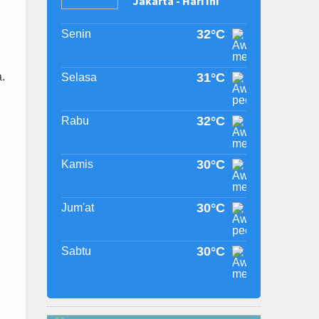
Jakarta - Hari Ini
32°C
Senin
.
31°C
Selasa
32°C
Rabu
30°C
Kamis
30°C
Jum'at
30°C
Sabtu