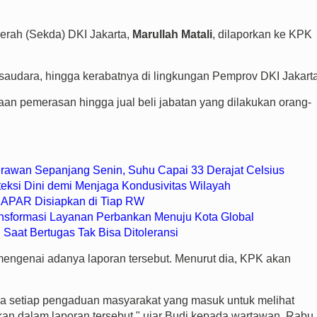
rah (Sekda) DKI Jakarta,
Marullah Matali
, dilaporkan ke KPK
saudara, hingga kerabatnya di lingkungan Pemprov DKI Jakarta
gaan pemerasan hingga jual beli jabatan yang dilakukan orang-
rawan Sepanjang Senin, Suhu Capai 33 Derajat Celsius
teksi Dini demi Menjaga Kondusivitas Wilayah
 APAR Disiapkan di Tiap RW
nsformasi Layanan Perbankan Menuju Kota Global
 Saat Bertugas Tak Bisa Ditoleransi
engenai adanya laporan tersebut. Menurut dia, KPK akan
 setiap pengaduan masyarakat yang masuk untuk melihat
kan dalam laporan tersebut," ujar Budi kepada wartawan, Rabu