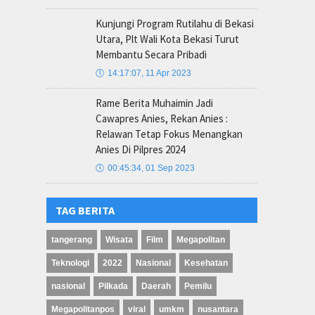
Kunjungi Program Rutilahu di Bekasi
Utara, Plt Wali Kota Bekasi Turut
Membantu Secara Pribadi
🕔
14:17:07, 11 Apr 2023
Rame Berita Muhaimin Jadi
Cawapres Anies, Rekan Anies :
Relawan Tetap Fokus Menangkan
Anies Di Pilpres 2024
🕔
00:45:34, 01 Sep 2023
TAG BERITA
tangerang
Wisata
Film
Megapolitan
Teknologi
2022
Nasional
Kesehatan
nasional
Pilkada
Daerah
Pemilu
Megapolitanpos
viral
umkm
nusantara