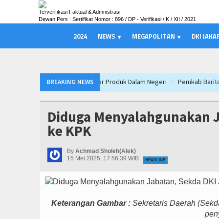
Terverifikasi Faktual & Admnistrasi
Dewan Pers : Sertifikat Nomor : 896 / DP - Verifikasi / K / XII / 2021
2024
NEWS
MEGAPOLITAN
DKI JAKA
kuat Pasar Produk Dalam Negeri
Pemkab Barito Utara Kaji Tiru Tata Ke
BREAKING NEWS
a APBD Majalengka, Bupati Beri Penjelasan
Bupati Majalengka Beberkan H
kuat Pasar Produk Dalam Negeri
Pemkab Barito Utara Kaji Tiru Tata Ke
Diduga Menyalahgunakan Ja
a APBD Majalengka, Bupati Beri Penjelasan
Bupati Majalengka Beberkan H
ke KPK
kuat Pasar Produk Dalam Negeri
Pemkab Barito Utara Kaji Tiru Tata Ke
a APBD Majalengka, Bupati Beri Penjelasan
Bupati Majalengka Beberkan H
By
Achmad Sholeh(Alek)
15 Mei 2025, 17:56:39 WIB
HEADLINE
Keterangan Gambar :
Sekretaris Daerah (Sekda
pen