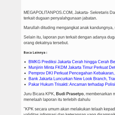
MEGAPOLITANPOS.COM, Jakarta- Sekretaris Dae
terkait dugaan penyalahgunaan jabatan.
Marullah dituding mengangkat anak kandungnya, 
Selain itu, laporan pun terkait dengan adanya du
orang dekatnya tersebut.
Baca Lainnya :
BMKG Prediksi Jakarta Cerah hingga Cerah Be
Munjirin Minta FKDM Jakarta Timur Perkuat De
Pemprov DKI Perkuat Pencegahan Kebakaran,
Bank Jakarta Luncurkan New Look Branch, Tra
Pakar Hukum Trisakti: Ancaman terhadap Polisi
Juru Bicara KPK,
Budi Prasetyo
, membenarkan m
menelaah laporan itu terlebih dahulu
"KPK secara umum akan melakukan telaah kepada
validitas informasi dan keterangan yang disampai