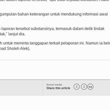
gumpulan bahan keterangan untuk mendukung informasi awal
laporan tersebut substansinya, termasuk dalam delik tindak
k," lanjut dia.
untuk meminta tanggapan terkait pelaporan ini. Namun ia be
hmad Sholeh Alek).
Social media


wa
Share this article