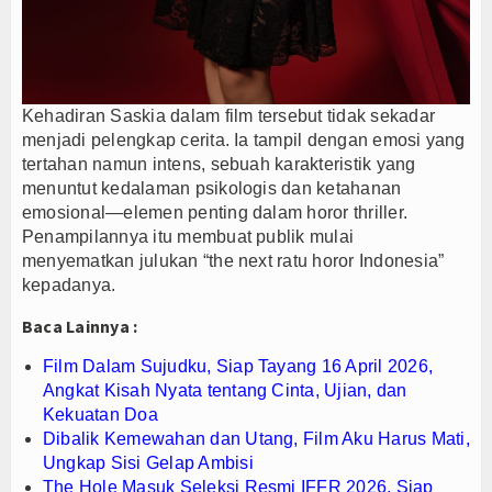
Kehadiran Saskia dalam film tersebut tidak sekadar
menjadi pelengkap cerita. Ia tampil dengan emosi yang
tertahan namun intens, sebuah karakteristik yang
menuntut kedalaman psikologis dan ketahanan
emosional—elemen penting dalam horor thriller.
Penampilannya itu membuat publik mulai
menyematkan julukan “the next ratu horor Indonesia”
kepadanya.
Baca Lainnya :
Film Dalam Sujudku, Siap Tayang 16 April 2026,
Angkat Kisah Nyata tentang Cinta, Ujian, dan
Kekuatan Doa
Dibalik Kemewahan dan Utang, Film Aku Harus Mati,
Ungkap Sisi Gelap Ambisi
The Hole Masuk Seleksi Resmi IFFR 2026, Siap