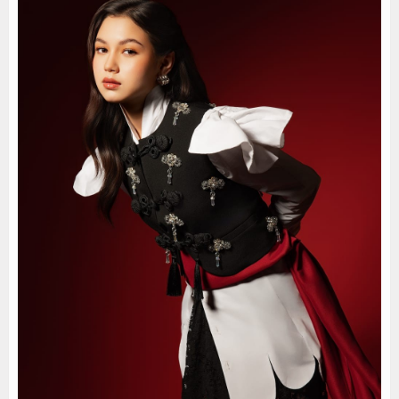
Jejak Narkoba di Majalengka Terkuak, Polisi Bo
Mensos Gus Ipul Minta Pejabat Baru Fokus Valida
Kinerja BNI Melesat, Transformasi Digital dan B
PTPN I Percepat Optimalisasi Aset, Siapkan Me
Perkuat Tata Kelola Pemerintahan dan Pelayanan 
Elim Tyu Samba Dampingi Ketua MPR RI Ziarah K
Majalengka Siaga Narkoba, UNMA dan Bupati Sat
Ketum Asbanda Tekankan KUB Bukan Cuma Modal, 
Ketum Asbanda Dorong Sinergi BPD dan BPR deng
Hari Jadi Kabupaten Blitar ke-702 Pisowanan Agu
Jejak Narkoba di Majalengka Terkuak, Polisi Bo
Mensos Gus Ipul Minta Pejabat Baru Fokus Valida
Kinerja BNI Melesat, Transformasi Digital dan B
PTPN I Percepat Optimalisasi Aset, Siapkan Me
Perkuat Tata Kelola Pemerintahan dan Pelayanan 
Elim Tyu Samba Dampingi Ketua MPR RI Ziarah K