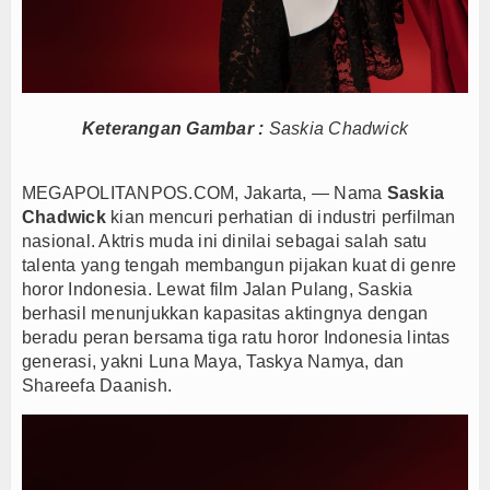
Majalengka Siaga Narkoba, UNMA dan Bupati Sat
Ketum Asbanda Tekankan KUB Bukan Cuma Modal, 
Ketum Asbanda Dorong Sinergi BPD dan BPR deng
Keterangan Gambar :
Saskia Chadwick
MEGAPOLITANPOS.COM, Jakarta, — Nama
Saskia
Chadwick
kian mencuri perhatian di industri perfilman
nasional. Aktris muda ini dinilai sebagai salah satu
talenta yang tengah membangun pijakan kuat di genre
horor Indonesia. Lewat film Jalan Pulang, Saskia
berhasil menunjukkan kapasitas aktingnya dengan
beradu peran bersama tiga ratu horor Indonesia lintas
generasi, yakni Luna Maya, Taskya Namya, dan
Shareefa Daanish.