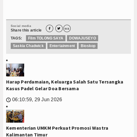
Social media


wa
Share this article
TAGS:
Film TOLONG SAYA
DOWAJUSEYO
Saskia Chadwick
Entertainment
Bioskop
Harap Perdamaian, Keluarga Salah Satu Tersangka
Kasus Padel Gelar Doa Bersama
06:10:59, 29 Jun 2026
🕔
Kementerian UMKM Perkuat Promosi Wastra
Kalimantan Timur