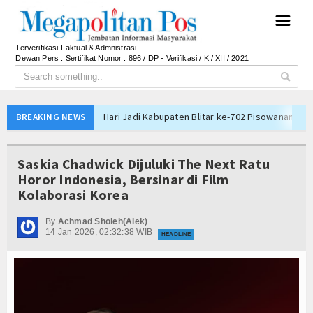
☰
Terverifikasi Faktual & Admnistrasi
Dewan Pers : Sertifikat Nomor : 896 / DP - Verifikasi / K / XII / 2021
Hari Jadi Kabupaten Blitar ke-702 Pisowanan Agu
BREAKING NEWS
Jejak Narkoba di Majalengka Terkuak, Polisi Bo
Mensos Gus Ipul Minta Pejabat Baru Fokus Valida
Saskia Chadwick Dijuluki The Next Ratu
Kinerja BNI Melesat, Transformasi Digital dan B
Horor Indonesia, Bersinar di Film
Kolaborasi Korea
PTPN I Percepat Optimalisasi Aset, Siapkan Me
Perkuat Tata Kelola Pemerintahan dan Pelayanan 
By
Achmad Sholeh(Alek)
14 Jan 2026, 02:32:38 WIB
Elim Tyu Samba Dampingi Ketua MPR RI Ziarah K
HEADLINE
Majalengka Siaga Narkoba, UNMA dan Bupati Sat
Ketum Asbanda Tekankan KUB Bukan Cuma Modal, 
Ketum Asbanda Dorong Sinergi BPD dan BPR deng
Hari Jadi Kabupaten Blitar ke-702 Pisowanan Agu