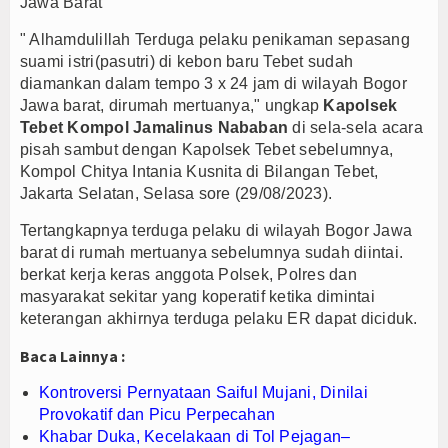
Jawa Barat
PTPN I Ubah Aset Jadi Mesin Pertumbuhan, Cafe d
" Alhamdulillah Terduga pelaku penikaman sepasang
Interupsi PDIP Warnai Paripurna APBD Majalengka
suami istri(pasutri) di kebon baru Tebet sudah
Bupati Majalengka Beberkan Hasil Paripurna APB
diamankan dalam tempo 3 x 24 jam di wilayah Bogor
Jawa barat, dirumah mertuanya," ungkap
Kapolsek
Tebet Kompol Jamalinus Nababan
di sela-sela acara
pisah sambut dengan Kapolsek Tebet sebelumnya,
Kompol Chitya Intania Kusnita di Bilangan Tebet,
Jakarta Selatan, Selasa sore (29/08/2023).
Tertangkapnya terduga pelaku di wilayah Bogor Jawa
barat di rumah mertuanya sebelumnya sudah diintai.
berkat kerja keras anggota Polsek, Polres dan
masyarakat sekitar yang koperatif ketika dimintai
keterangan akhirnya terduga pelaku ER dapat diciduk.
Baca Lainnya :
Kontroversi Pernyataan Saiful Mujani, Dinilai
Provokatif dan Picu Perpecahan
Khabar Duka, Kecelakaan di Tol Pejagan–