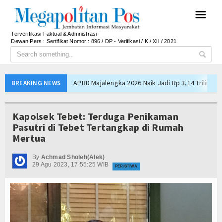
☰
Terverifikasi Faktual & Admnistrasi
Dewan Pers : Sertifikat Nomor : 896 / DP - Verifikasi / K / XII / 2021
APBD Majalengka 2026 Naik Jadi Rp 3,14 Triliun, I
BREAKING NEWS
Persib Gagal Juara, Ateng Sutisna Ajak Bobotoh
Bupati Majalengka Ajak Ribuan Bobotoh Doakan P
Kapolsek Tebet: Terduga Penikaman
Ateng Sutisna Satukan Ribuan Bobotoh, Nobar Fin
Pasutri di Tebet Tertangkap di Rumah
Mertua
SIAL Food & Drinks Indonesia 2026 Perkuat Posi
Kapolres Majalengka Ajak Bobotoh Junjung Sport
By
Achmad Sholeh(Alek)
29 Agu 2023, 17:55:25 WIB
Munjirin Panen Padi Ciherang di Cakung, Urban Fa
PERISTIWA
PTPN I Ubah Aset Jadi Mesin Pertumbuhan, Cafe d
Interupsi PDIP Warnai Paripurna APBD Majalengka
Bupati Majalengka Beberkan Hasil Paripurna APB
APBD Majalengka 2026 Naik Jadi Rp 3,14 Triliun, I