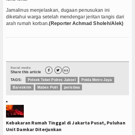
Jamalinus menjelaskan, dugaan penusukan ini
diketahui warga setelah mendengar jeritan tangis dari
arah rumah korban.
(Reporter Achmad Sholeh/Alek)
Social media


wa
Share this article
TAGS:
Polsek Tebet Polres Jaksel
Polda Metro Jaya
Bareskrim
Mabes Polri
peristiwa
Kebakaran Rumah Tinggal di Jakarta Pusat, Puluhan
Unit Damkar Diterjunkan