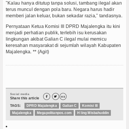
"Kalau hanya ditutup tanpa solusi, tambang ilegal akan
terus muncul dengan pola baru. Negara harus hadir
memberi jalan keluar, bukan sekadar razia," tandasnya.
Pernyataan Ketua Komisi III DPRD Majalengka itu kini
menjadi perhatian publik, terlebih isu kerusakan
lingkungan akibat Galian C ilegal mulai memicu
keresahan masyarakat di sejumlah wilayah Kabupaten
Majalengka. ** (Agit)
Social media


wa
Share this article
TAGS:
DPRD Majalengka
Galian C
Komisi III
Majalengka
Megapolitanpos.com
H Iing Misbahuddin