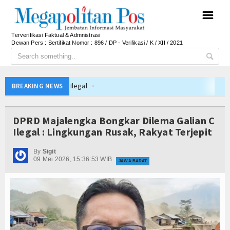
☰
Terverifikasi Faktual & Admnistrasi
Dewan Pers : Sertifikat Nomor : 896 / DP - Verifikasi / K / XII / 2021
n Lawan Pinjol Ilegal
BREAKING NEWS
kes yang Terlantarkan Pasien BPJS
ngkah Lawan Bandar
DPRD Majalengka Bongkar Dilema Galian C
nergi IT dan SDM
Ilegal : Lingkungan Rusak, Rakyat Terjepit
asi Risiko Ketat
By
Sigit
ah Budaya Para Raja
09 Mei 2026, 15:36:53 WIB
JAWA BARAT
gaan Produsen Tembakau Sintetis
dan Berantas Korupsi
i Motor Pertumbuhan
urnalis Diproses Sesuai Hukum
n Lawan Pinjol Ilegal