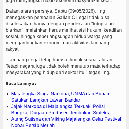
juga menyangkut nasib ekonomi masyarakat kecil.
dan Berantas Korupsi
Dalam siaran persnya, Sabtu (09/05/2026), Iing
i Motor Pertumbuhan
menegaskan persoalan Galian C ilegal tidak bisa
urnalis Diproses Sesuai Hukum
diselesaikan hanya dengan pendekatan "tutup atau
biarkan", melainkan harus melihat sisi hukum, keadilan
sosial, hingga keberlangsungan hidup warga yang
menggantungkan ekonomi dari aktivitas tambang
rakyat.
"Tambang ilegal tetap harus ditindak sesuai aturan.
Tetapi negara juga tidak boleh menutup mata terhadap
masyarakat yang hidup dari sektor itu," tegas Iing.
Baca Lainnya :
Majalengka Siaga Narkoba, UNMA dan Bupati
Satukan Langkah Lawan Bandar
Jejak Narkoba di Majalengka Terkuak, Polisi
Bongkar Dugaan Produsen Tembakau Sintetis
Ateng Sutisna dan Viking Majalengka Gelar Festival
Nobar Persib Meriah