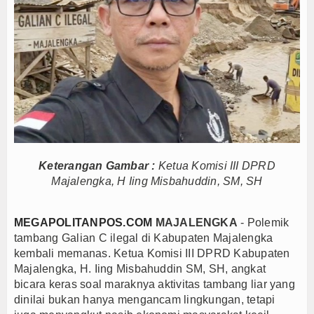
kes yang Terlantarkan Pasien BPJS
ngkah Lawan Bandar
nergi IT dan SDM
asi Risiko Ketat
ah Budaya Para Raja
gaan Produsen Tembakau Sintetis
dan Berantas Korupsi
i Motor Pertumbuhan
Keterangan Gambar :
Ketua Komisi III DPRD
urnalis Diproses Sesuai Hukum
Majalengka, H Iing Misbahuddin, SM, SH
n Lawan Pinjol Ilegal
kes yang Terlantarkan Pasien BPJS
MEGAPOLITANPOS.COM
MAJALENGKA
- Polemik
ngkah Lawan Bandar
tambang Galian C ilegal di Kabupaten Majalengka
kembali memanas. Ketua Komisi III DPRD Kabupaten
nergi IT dan SDM
Majalengka, H. Iing Misbahuddin SM, SH, angkat
asi Risiko Ketat
bicara keras soal maraknya aktivitas tambang liar yang
ah Budaya Para Raja
dinilai bukan hanya mengancam lingkungan, tetapi
gaan Produsen Tembakau Sintetis