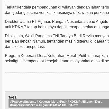
Terkait kendala pembangunan di wilayah dengan lahan ter
dan gudang secara vertikal, khususnya di kawasan perkota
Direktur Utama PT Agrinas Pangan Nusantara, Joao Angelo
unit KDKMP tahap berikutnya dapat tercapai berkat dukunga
Di sisi lain, Wakil Panglima TNI Tandyo Budi Revita meny
berjalan lancar. Namun, tantangan masih ditemui di daerah te
dan akses transportasi.
Program Koperasi Desa/Kelurahan Merah Putih diharapkan
sekaligus memperkuat kesejahteraan masyarakat desa di se
TAGS:
#PrabowoSubianto #KoperasiMerahPutih #KDKMP #EkonomiDesa
#KoperasiIndonesia #Nganjuk #JawaTimur #Jaw