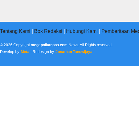
Tentang Kami
|
Box Redaksi
|
Hubungi Kami
|
Pemberitaan Med
© 2026 Copyright
megapolitanpos.com
News. All Rights reserved.
Develop by.
Meta
- Redesign by.
Jonathan Tanuwijaya