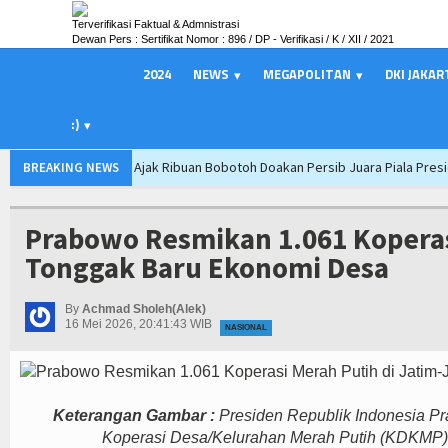
Terverifikasi Faktual & Admnistrasi
Dewan Pers : Sertifikat Nomor : 896 / DP - Verifikasi / K / XII / 2021
2024
NEWS
MEGAPOLITAN
DKI JAKAR
:)
Bupati Majalengka Ajak Ribuan Bobotoh Doakan Persib Juara Piala Pres
BREAKING NEWS
SIAL Food & Drinks Indonesia 2026 Perkuat Posisi Indonesia sebagai H
Kapolres Majalengka Ajak Bobotoh Junjung Sportivitas Saat Nobar Per
Prabowo Resmikan 1.061 Koperas
PTPN I Ubah Aset Jadi Mesin Pertumbuhan, Cafe dan Gerai Produk Hilir 
Tonggak Baru Ekonomi Desa
PWI dan AFPI Perkuat Literasi Keuangan, Edukasi Wartawan Lawan Pinjol 
Majalengka Siaga Narkoba, UNMA dan Bupati Satukan Langkah Lawan B
By
Achmad Sholeh(Alek)
16 Mei 2026, 20:41:43 WIB
NASIONAL
Keterangan Gambar :
Presiden Republik Indonesia Pr
Koperasi Desa/Kelurahan Merah Putih (KDKMP)