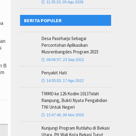
🕔
11:35:33, 05 Agu 2026
BERITA POPULER
ba
Desa Pasirharjo Sebagai
gan
Percontohan Aplikasikan
s
Musrenbangdes Program 2023
🕔
09:06:57, 23 Sep 2022
n B
Penyakit Hati
am
i
🕔
14:05:03, 17 Agu 2022
TMMD ke 126 Kodim 1013Telah
Rampung, Bukti Nyata Pengabdian
TNI Untuk Negeri
🕔
15:47:46, 06 Nov 2025
Kunjungi Program Rutilahu di Bekasi
Utara, Plt Wali Kota Bekasi Turut