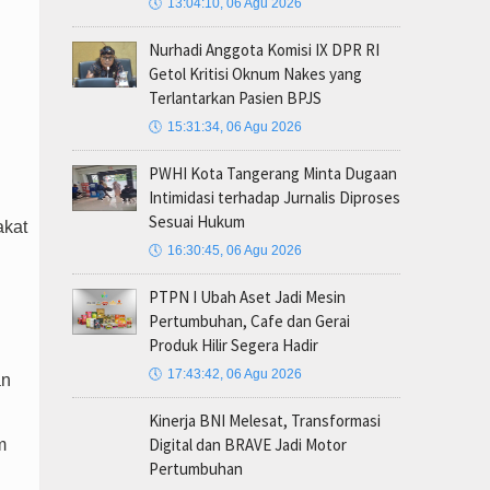
🕔
13:04:10, 06 Agu 2026
Nurhadi Anggota Komisi IX DPR RI
Getol Kritisi Oknum Nakes yang
Terlantarkan Pasien BPJS
🕔
15:31:34, 06 Agu 2026
PWHI Kota Tangerang Minta Dugaan
Intimidasi terhadap Jurnalis Diproses
Sesuai Hukum
akat
🕔
16:30:45, 06 Agu 2026
PTPN I Ubah Aset Jadi Mesin
Pertumbuhan, Cafe dan Gerai
Produk Hilir Segera Hadir
🕔
17:43:42, 06 Agu 2026
an
Kinerja BNI Melesat, Transformasi
Digital dan BRAVE Jadi Motor
m
Pertumbuhan