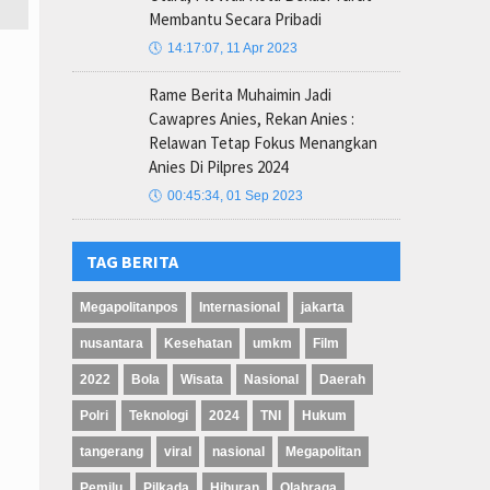
Membantu Secara Pribadi
🕔
14:17:07, 11 Apr 2023
Rame Berita Muhaimin Jadi
Cawapres Anies, Rekan Anies :
Relawan Tetap Fokus Menangkan
Anies Di Pilpres 2024
🕔
00:45:34, 01 Sep 2023
TAG BERITA
Megapolitanpos
Internasional
jakarta
nusantara
Kesehatan
umkm
Film
2022
Bola
Wisata
Nasional
Daerah
Polri
Teknologi
2024
TNI
Hukum
tangerang
viral
nasional
Megapolitan
Pemilu
Pilkada
Hiburan
Olahraga