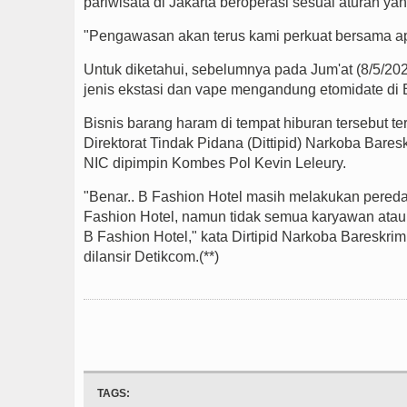
pariwisata di Jakarta beroperasi sesuai aturan yan
"Pengawasan akan terus kami perkuat bersama ap
Untuk diketahui, sebelumnya
pada Jum'at (8/5/20
jenis ekstasi dan vape mengandung etomidate di
Bisnis barang haram di tempat hiburan tersebut
te
Direktorat Tindak Pidana (Dittipid) Narkoba Bar
NIC dipimpin Kombes Pol Kevin Leleury.
"Benar.. B Fashion Hotel masih melakukan pereda
Fashion Hotel, namun tidak semua karyawan atau 
B Fashion Hotel," kata Dirtipid Narkoba Bareskrim
dilansir Detikcom.
(**)
TAGS: