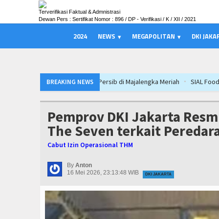
Terverifikasi Faktual & Admnistrasi
Dewan Pers : Sertifikat Nomor : 896 / DP - Verifikasi / K / XII / 2021
2024
NEWS
MEGAPOLITAN
DKI JAKA
SIAL Food & Drinks Indonesia 2026 Pe
BREAKING NEWS
PWHI Kota Tangerang Minta Dugaan Int
Ateng Sutisna Satukan Ribuan Bobotoh,
Pemprov DKI Jakarta Resmi 
PTPN I Ubah Aset Jadi Mesin Pertumbuh
The Seven terkait Peredar
Bupati Majalengka Ajak Ribuan Bobotoh
Cabut Izin Operasional THM
Munjirin Panen Padi Ciherang di Cakung
Majalengka Siaga Narkoba, UNMA dan 
By
Anton
16 Mei 2026, 23:13:48 WIB
DKI JAKARTA