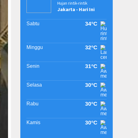
Hujan rintik-rintik
Jakarta - Hari Ini
34°C
Sabtu
32°C
Minggu
31°C
Senin
30°C
Selasa
30°C
Rabu
30°C
Kamis