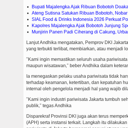
Bupati Majalengka Ajak Ribuan Bobotoh Doaka
Ateng Sutisna Satukan Ribuan Bobotoh, Nobar 
SIAL Food & Drinks Indonesia 2026 Perkuat P
Kapolres Majalengka Ajak Bobotoh Junjung Spo
Munjirin Panen Padi Ciherang di Cakung, Urba
Lanjut Andhika mengatakan, Pemprov DKI Jakarta 
yang terbukti terlibat, membiarkan, atau menjadi lok
"Kami ingin memastikan seluruh usaha pariwisat
maupun wisatawan," beber Andhika dalam keteranga
Ia menegaskan pelaku usaha pariwisata tidak hany
terhadap keamanan, ketertiban, dan kepatuhan h
internal oleh pengelola menjadi hal yang wajib di
"Kami ingin industri pariwisata Jakarta tumbuh se
publik," tegas Andhika
Disparekraf Provinsi DKI juga akan terus mempe
(APH) serta instansi terkait. Langkah itu dilakuk