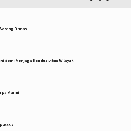
 Bareng Ormas
ini demi Menjaga Kondusivitas Wilayah
ps Marinir
opassus