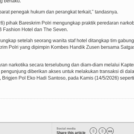
g berlaku.
arat penegak hukum dan perangkat terkait," tandasnya.
26)
pihak
Bareskrim Polri mengungkap praktik peredaran narko
 B Fashion Hotel dan The Seven.
rungkap setelah seorang wanita staf hotel ditangkap tim gabun
eskrim Polri yang dipimpin Kombes Handik Zusen bersama Satga
ran narkotika secara terselubung dan diam-diam melalui Kapte
pengunjung diberikan akses untuk melakukan transaksi di dal
, Brigjen Pol Eko Hadi Santoso, pada Kamis (14/5/2026) sepert
Social media


wa
Share this article