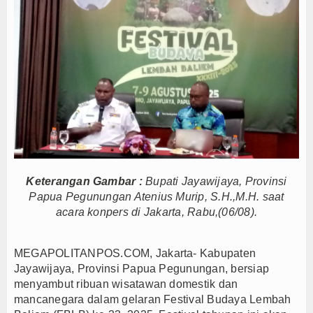
Persib Gagal Juara, Ateng Sutisna Ajak Bobotoh
Bupati Majalengka Ajak Ribuan Bobotoh Doakan P
Ateng Sutisna Satukan Ribuan Bobotoh, Nobar Fin
SIAL Food & Drinks Indonesia 2026 Perkuat Posi
Kapolres Majalengka Ajak Bobotoh Junjung Sport
Munjirin Panen Padi Ciherang di Cakung, Urban Fa
PTPN I Ubah Aset Jadi Mesin Pertumbuhan, Cafe d
Interupsi PDIP Warnai Paripurna APBD Majalengka
Bupati Majalengka Beberkan Hasil Paripurna APB
Keterangan Gambar :
Bupati Jayawijaya, Provinsi
APBD Majalengka 2026 Naik Jadi Rp 3,14 Triliun, I
Papua Pegunungan Atenius Murip, S.H.,M.H. saat
acara konpers di Jakarta, Rabu,(06/08).
Persib Gagal Juara, Ateng Sutisna Ajak Bobotoh
Bupati Majalengka Ajak Ribuan Bobotoh Doakan P
MEGAPOLITANPOS.COM, Jakarta- Kabupaten
Ateng Sutisna Satukan Ribuan Bobotoh, Nobar Fin
Jayawijaya, Provinsi Papua Pegunungan, bersiap
SIAL Food & Drinks Indonesia 2026 Perkuat Posi
menyambut ribuan wisatawan domestik dan
Kapolres Majalengka Ajak Bobotoh Junjung Sport
mancanegara dalam gelaran Festival Budaya Lembah
Munjirin Panen Padi Ciherang di Cakung, Urban Fa