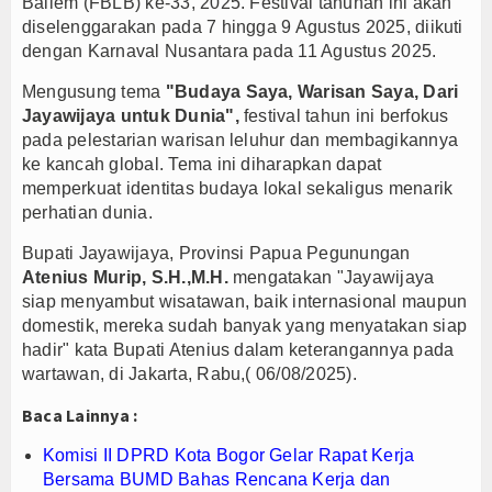
Baliem (FBLB) ke-33, 2025. Festival tahunan ini akan
diselenggarakan pada 7 hingga 9 Agustus 2025, diikuti
PTPN I Ubah Aset Jadi Mesin Pertumbuhan, Cafe d
dengan Karnaval Nusantara pada 11 Agustus 2025.
Interupsi PDIP Warnai Paripurna APBD Majalengka
Bupati Majalengka Beberkan Hasil Paripurna APB
Mengusung tema
"Budaya Saya, Warisan Saya, Dari
Jayawijaya untuk Dunia",
festival tahun ini berfokus
pada pelestarian warisan leluhur dan membagikannya
ke kancah global. Tema ini diharapkan dapat
memperkuat identitas budaya lokal sekaligus menarik
perhatian dunia.
Bupati Jayawijaya, Provinsi Papua Pegunungan
Atenius Murip, S.H.,M.H.
mengatakan "Jayawijaya
siap menyambut wisatawan, baik internasional maupun
domestik, mereka sudah banyak yang menyatakan siap
hadir" kata Bupati Atenius dalam keterangannya pada
wartawan, di Jakarta, Rabu,( 06/08/2025).
Baca Lainnya :
Komisi II DPRD Kota Bogor Gelar Rapat Kerja
Bersama BUMD Bahas Rencana Kerja dan