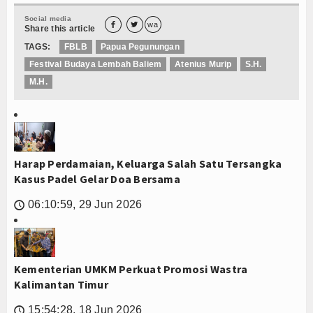
Social media


wa
Share this article
TAGS:
FBLB
Papua Pegunungan
Festival Budaya Lembah Baliem
Atenius Murip
S.H.
M.H.
Harap Perdamaian, Keluarga Salah Satu Tersangka
Kasus Padel Gelar Doa Bersama
06:10:59, 29 Jun 2026
🕔
Kementerian UMKM Perkuat Promosi Wastra
Kalimantan Timur
15:54:28, 18 Jun 2026
🕔