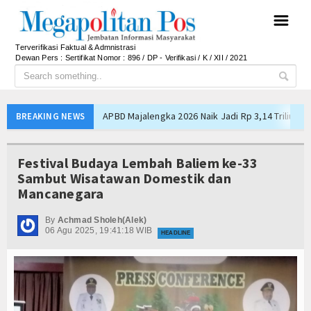
☰
Terverifikasi Faktual & Admnistrasi
Dewan Pers : Sertifikat Nomor : 896 / DP - Verifikasi / K / XII / 2021
APBD Majalengka 2026 Naik Jadi Rp 3,14 Triliun, I
BREAKING NEWS
Persib Gagal Juara, Ateng Sutisna Ajak Bobotoh
Bupati Majalengka Ajak Ribuan Bobotoh Doakan P
Festival Budaya Lembah Baliem ke-33
Ateng Sutisna Satukan Ribuan Bobotoh, Nobar Fin
Sambut Wisatawan Domestik dan
Mancanegara
SIAL Food & Drinks Indonesia 2026 Perkuat Posi
Kapolres Majalengka Ajak Bobotoh Junjung Sport
By
Achmad Sholeh(Alek)
06 Agu 2025, 19:41:18 WIB
Munjirin Panen Padi Ciherang di Cakung, Urban Fa
HEADLINE
PTPN I Ubah Aset Jadi Mesin Pertumbuhan, Cafe d
Interupsi PDIP Warnai Paripurna APBD Majalengka
Bupati Majalengka Beberkan Hasil Paripurna APB
APBD Majalengka 2026 Naik Jadi Rp 3,14 Triliun, I