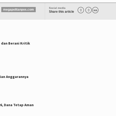
Social media
megapolitanpos.com


wa
Share this article
dan Berani Kritik
ncian Anggarannya
26, Dana Tetap Aman