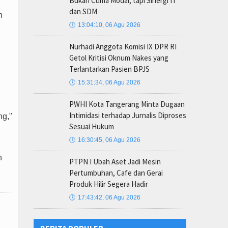
Bukan Cuma Modal, tapi Sinergi IT
dan SDM
n
🕔
13:04:10, 06 Agu 2026
Nurhadi Anggota Komisi IX DPR RI
Getol Kritisi Oknum Nakes yang
Terlantarkan Pasien BPJS
🕔
15:31:34, 06 Agu 2026
PWHI Kota Tangerang Minta Dugaan
Intimidasi terhadap Jurnalis Diproses
ng,"
Sesuai Hukum
🕔
16:30:45, 06 Agu 2026
h
PTPN I Ubah Aset Jadi Mesin
Pertumbuhan, Cafe dan Gerai
Produk Hilir Segera Hadir
🕔
17:43:42, 06 Agu 2026