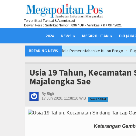
Terverifikasi Faktual & Admnistrasi
Dewan Pers : Sertifikat Nomor : 896 / DP - Verifikasi / K / XII / 2021
2024
NEWS
MEGAPOLITAN
DKI JAKA
Tata Kelola Pemerintahan ke Kulon Progo
Bupati Barito Utara Hadiri Rak
BREAKING NEWS
sil Paripurna APBD 2026, Dana Tetap Aman
APBD Majalengka 2026 Naik Jad
Tata Kelola Pemerintahan ke Kulon Progo
Bupati Barito Utara Hadiri Rak
Usia 19 Tahun, Kecamatan
sil Paripurna APBD 2026, Dana Tetap Aman
APBD Majalengka 2026 Naik Jad
Majalengka Sae
Tata Kelola Pemerintahan ke Kulon Progo
Bupati Barito Utara Hadiri Rak
sil Paripurna APBD 2026, Dana Tetap Aman
APBD Majalengka 2026 Naik Jad
By
Sigit
17 Jun 2026, 11:38:16 WIB
JAWA BARAT
Keterangan Gamba