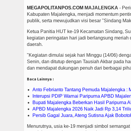
MEGAPOLITANPOS.COM
MAJALENGKA
- Per
Kabupaten Majalengka, menjadi momentum pent
publik, serta mewujudkan visi besar "Sindang Mak
Ketua Panitia HUT ke-19 Kecamatan Sindang, Su
kegiatan peringatan hari jadi berlangsung meriah
daerah.
"Kegiatan dimulai sejak hari Minggu (14/06) den
Senin, dan ditutup dengan Tausiah Akbar pada hari
dan mendapat dukungan penuh dari berbagai piha
Baca Lainnya :
Anto Febrianto Tantang Pemuda Majalengka : Ma
Interupsi PDIP Warnai Paripurna APBD Majalen
Bupati Majalengka Beberkan Hasil Paripurna
APBD Majalengka 2026 Naik Jadi Rp 3,14 Trili
Persib Gagal Juara, Ateng Sutisna Ajak Boboto
Menurutnya, usia ke-19 menjadi simbol semangat 