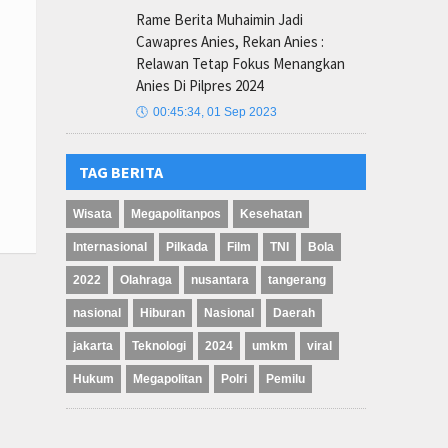
Rame Berita Muhaimin Jadi
Cawapres Anies, Rekan Anies :
Relawan Tetap Fokus Menangkan
Anies Di Pilpres 2024
🕔
00:45:34, 01 Sep 2023
TAG BERITA
Wisata
Megapolitanpos
Kesehatan
Internasional
Pilkada
Film
TNI
Bola
2022
Olahraga
nusantara
tangerang
nasional
Hiburan
Nasional
Daerah
jakarta
Teknologi
2024
umkm
viral
Hukum
Megapolitan
Polri
Pemilu