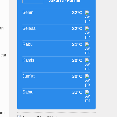
Jakarta - Hari Ini
32°C
Senin
an
32°C
Selasa
31°C
Rabu
ncar
30°C
Kamis
30°C
Jum'at
31°C
Sabtu
lam