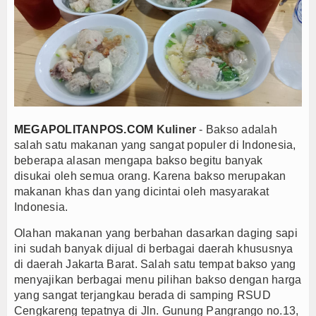
nto Febrianto Tantang Pemuda Majalengka : Mandiri dan Berani Kritik
nterupsi PDIP Warnai Paripurna APBD Majalengka, Bupati Beri Penjelasan
upati Majalengka Beberkan Hasil Paripurna APBD 2026, Dana Tetap Aman
PBD Majalengka 2026 Naik Jadi Rp 3,14 Triliun, Ini Rincian Anggarannya
ersib Gagal Juara, Ateng Sutisna Ajak Bobotoh Tetap Solid dan Bermarta
upati Majalengka Ajak Ribuan Bobotoh Doakan Persib Juara Piala Preside
MEGAPOLITANPOS.COM
Kuliner
- Bakso adalah
teng Sutisna Satukan Ribuan Bobotoh, Nobar Final Persib di Majalengka 
salah satu makanan yang sangat populer di Indonesia,
emkab Barito Utara Kaji Tiru Tata Kelola Pemerintahan ke Kulon Progo
beberapa alasan mengapa bakso begitu banyak
disukai oleh semua orang. Karena bakso merupakan
upati Barito Utara Hadiri Rakor Pemerintahan Desa/Kelurahan se-Kalteng
makanan khas dan yang dicintai oleh masyarakat
aji Tiru ke Bantul, Pemkab Barito Utara Dalami Inovasi Tata Kelola dan Pel
Indonesia.
nto Febrianto Tantang Pemuda Majalengka : Mandiri dan Berani Kritik
Olahan makanan yang berbahan dasarkan daging sapi
nterupsi PDIP Warnai Paripurna APBD Majalengka, Bupati Beri Penjelasan
ini sudah banyak dijual di berbagai daerah khususnya
upati Majalengka Beberkan Hasil Paripurna APBD 2026, Dana Tetap Aman
di daerah Jakarta Barat. Salah satu tempat bakso yang
PBD Majalengka 2026 Naik Jadi Rp 3,14 Triliun, Ini Rincian Anggarannya
menyajikan berbagai menu pilihan bakso dengan harga
yang sangat terjangkau berada di samping RSUD
ersib Gagal Juara, Ateng Sutisna Ajak Bobotoh Tetap Solid dan Bermarta
Cengkareng tepatnya di Jln. Gunung Pangrango no.13,
upati Majalengka Ajak Ribuan Bobotoh Doakan Persib Juara Piala Preside