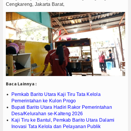
Cengkareng, Jakarta Barat,
teng Sutisna Satukan Ribuan Bobotoh, Nobar Final Persib di Majalengka 
emkab Barito Utara Kaji Tiru Tata Kelola Pemerintahan ke Kulon Progo
upati Barito Utara Hadiri Rakor Pemerintahan Desa/Kelurahan se-Kalteng
Baca Lainnya :
Pemkab Barito Utara Kaji Tiru Tata Kelola
Pemerintahan ke Kulon Progo
Bupati Barito Utara Hadiri Rakor Pemerintahan
Desa/Kelurahan se-Kalteng 2026
Kaji Tiru ke Bantul, Pemkab Barito Utara Dalami
Inovasi Tata Kelola dan Pelayanan Publik