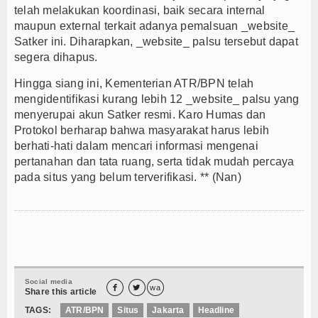
telah melakukan koordinasi, baik secara internal
maupun external terkait adanya pemalsuan _website_
Satker ini. Diharapkan, _website_ palsu tersebut dapat
segera dihapus.
Hingga siang ini, Kementerian ATR/BPN telah
mengidentifikasi kurang lebih 12 _website_ palsu yang
menyerupai akun Satker resmi. Karo Humas dan
Protokol berharap bahwa masyarakat harus lebih
berhati-hati dalam mencari informasi mengenai
pertanahan dan tata ruang, serta tidak mudah percaya
pada situs yang belum terverifikasi. ** (Nan)
Social media


wa
Share this article
TAGS:
ATR/BPN
Situs
Jakarta
Headline