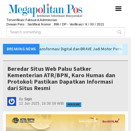
☰
Terverifikasi Faktual & Admnistrasi
Dewan Pers : Sertifikat Nomor : 896 / DP - Verifikasi / K / XII / 2021
rmasi Digital dan BRAVE Jadi Motor Pertumbuhan
BREAKING NEWS
i Aset, Siapkan Mesin Pertumbuhan Baru untuk Ketahanan Pangan
ahan dan Pelayanan Publik, Pemkab Barito Utara Laksanakan Kaji Tiru ke 
Beredar Situs Web Palsu Satker
tua MPR RI Ziarah Ke Makam Bung Karno
Kementerian ATR/BPN, Karo Humas dan
Protokol: Pastikan Dapatkan Informasi
alengka Gelar Festival Nobar Persib Meriah
dari Situs Resmi
t Publik, Program PLN di Pulau Sabira Raih Predikat Platinum
 hingga Cerah Berawan Sepanjang Senin, Suhu Capai 33 Derajat Celsius
By
Sigit
12 Jun 2025, 18:36:59 WIB
HEADLINE
lan Listrik Zikir dan Doa Kebangsaan di Monas Berjalan Sukses
 Terkuak, Polisi Bongkar Dugaan Produsen Tembakau Sintetis
t Baru Fokus Validasi Data dan Berantas Korupsi
rmasi Digital dan BRAVE Jadi Motor Pertumbuhan