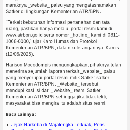
maraknya _website_ palsu yang mengatasnamakan
lan Listrik Zikir dan Doa Kebangsaan di Monas Berjalan Sukses
Satker di lingkungan Kementerian ATR/BPN.
 Terkuak, Polisi Bongkar Dugaan Produsen Tembakau Sintetis
"Terkait kebutuhan informasi pertanahan dan tata
t Baru Fokus Validasi Data dan Berantas Korupsi
ruang, pastikan hanya melalui portal resmi kami di
www.atrbpn.go.id serta nomor _hotline_ kami di 0811-
1068-0000," ujar Karo Humas dan Protokol
Kementerian ATR/BPN, dalam keterangannya, Kamis
(12/06/2025).
Harison Mocodompis mengungkapkan, pihaknya telah
menerima sejumlah laporan terkait _website_ palsu
yang menyerupai portal resmi milik Satker-satker
Kementerian ATR/BPN. _Website_ tersebut
menduplikasi isi dari _website_ resmi Satker
Kementerian ATR/BPN sehingga jika tidak teliti,
masyarakat bisa mengira itu adalah situs resmi.
Baca Lainnya :
Jejak Narkoba di Majalengka Terkuak, Polisi