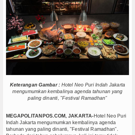
Posisi Indonesia sebagai Hub Pangan dan Perdagangan Global
portivitas Saat Nobar Persib vs Persebaya
n Farming Bali Lestari Hasilkan 10 Ton Gabah
fe dan Gerai Produk Hilir Segera Hadir
i terhadap Jurnalis Diproses Sesuai Hukum
asi Wartawan Lawan Pinjol Ilegal
isi Oknum Nakes yang Terlantarkan Pasien BPJS
 Satukan Langkah Lawan Bandar
n Persib Juara Piala Presiden 2026
 Final Persib di Majalengka Meriah
Keterangan Gambar :
Hotel Neo Puri Indah Jakarta
mengumumkan kembalinya agenda tahunan yang
Posisi Indonesia sebagai Hub Pangan dan Perdagangan Global
paling dinanti, "Festival Ramadhan"
portivitas Saat Nobar Persib vs Persebaya
n Farming Bali Lestari Hasilkan 10 Ton Gabah
MEGAPOLITANPOS.COM, JAKARTA-
Hotel Neo Puri
fe dan Gerai Produk Hilir Segera Hadir
Indah Jakarta mengumumkan kembalinya agenda
i terhadap Jurnalis Diproses Sesuai Hukum
tahunan yang paling dinanti, "Festival Ramadhan".
asi Wartawan Lawan Pinjol Ilegal