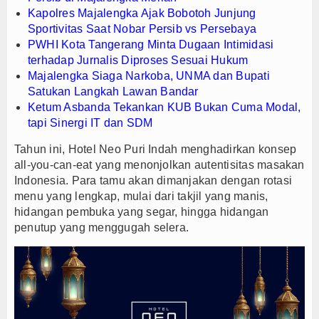
Kapolres Majalengka Ajak Bobotoh Junjung
Sportivitas Saat Nobar Persib vs Persebaya
PWHI Kota Tangerang Minta Dugaan Intimidasi
terhadap Jurnalis Diproses Sesuai Hukum
Majalengka Siaga Narkoba, UNMA dan Bupati
Satukan Langkah Lawan Bandar
Ketum Asbanda Tekankan KUB Bukan Cuma Modal,
tapi Sinergi IT dan SDM
Tahun ini, Hotel Neo Puri Indah menghadirkan konsep
all-you-can-eat yang menonjolkan autentisitas masakan
Indonesia. Para tamu akan dimanjakan dengan rotasi
menu yang lengkap, mulai dari takjil yang manis,
hidangan pembuka yang segar, hingga hidangan
penutup yang menggugah selera.