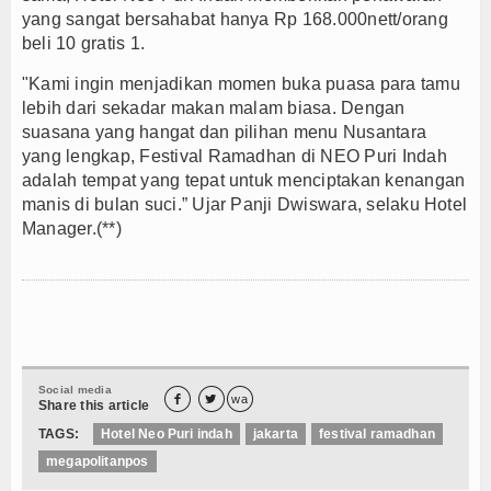
yang sangat bersahabat hanya Rp 168.000nett/orang
beli 10 gratis 1.
"Kami ingin menjadikan momen buka puasa para tamu
lebih dari sekadar makan malam biasa. Dengan
suasana yang hangat dan pilihan menu Nusantara
yang lengkap, Festival Ramadhan di NEO Puri Indah
adalah tempat yang tepat untuk menciptakan kenangan
manis di bulan suci.” Ujar Panji Dwiswara, selaku Hotel
Manager.(**)
Social media


wa
Share this article
TAGS:
Hotel Neo Puri indah
jakarta
festival ramadhan
megapolitanpos