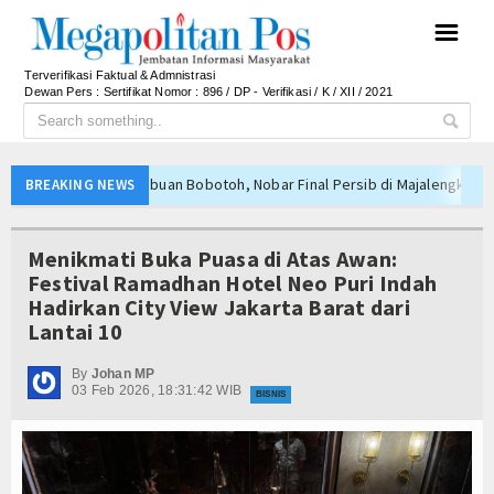
☰
Terverifikasi Faktual & Admnistrasi
Dewan Pers : Sertifikat Nomor : 896 / DP - Verifikasi / K / XII / 2021
 Final Persib di Majalengka Meriah
BREAKING NEWS
Posisi Indonesia sebagai Hub Pangan dan Perdagangan Global
portivitas Saat Nobar Persib vs Persebaya
Menikmati Buka Puasa di Atas Awan:
n Farming Bali Lestari Hasilkan 10 Ton Gabah
Festival Ramadhan Hotel Neo Puri Indah
Hadirkan City View Jakarta Barat dari
fe dan Gerai Produk Hilir Segera Hadir
Lantai 10
i terhadap Jurnalis Diproses Sesuai Hukum
asi Wartawan Lawan Pinjol Ilegal
By
Johan MP
03 Feb 2026, 18:31:42 WIB
BISNIS
isi Oknum Nakes yang Terlantarkan Pasien BPJS
 Satukan Langkah Lawan Bandar
n Persib Juara Piala Presiden 2026
 Final Persib di Majalengka Meriah