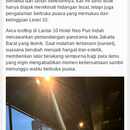
Berbeda dari tahun sebelumnya, kali ini tamu tidak
hanya diajak menikmati hidangan lezat, tetapi juga
isi Oknum Nakes yang Terlantarkan Pasien BPJS
pengalaman berbuka puasa yang memukau dari
 Satukan Langkah Lawan Bandar
ketinggian Level 10.
n Persib Juara Piala Presiden 2026
Area rooftop di Lantai 10 Hotel Neo Puri Indah
menawarkan pemandangan panorama kota Jakarta
Barat yang ikonik. Saat matahari terbenam (sunset),
suasana berubah menjadi hangat dan estetik,
memberikan latar belakang sempurna bagi para tamu
yang ingin mengabadikan momen kebersamaan sambil
menunggu waktu berbuka puasa.