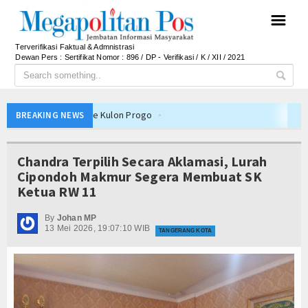
☰
Terverifikasi Faktual & Admnistrasi
Dewan Pers : Sertifikat Nomor : 896 / DP - Verifikasi / K / XII / 2021
rintahan ke Kulon Progo
BREAKING NEWS
Desa/Kelurahan se-Kalteng 2026
Inovasi Tata Kelola dan Pelayanan Publik
Chandra Terpilih Secara Aklamasi, Lurah
diri dan Berani Kritik
Cipondoh Makmur Segera Membuat SK
Ketua RW 11
, Bupati Beri Penjelasan
BD 2026, Dana Tetap Aman
By
Johan MP
13 Mei 2026, 19:07:10 WIB
Ini Rincian Anggarannya
TANGERANG KOTA
 Tetap Solid dan Bermartabat
Persib Juara Piala Presiden 2026
k Dalam Negeri
Pemkab Barito Utara Kaji Tiru Tata Kelola Pemerintah
Desa/Kelurahan se-Kalteng 2026