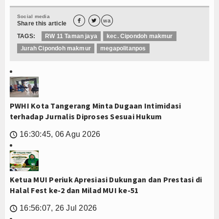
Social media


wa
Share this article
TAGS:
RW 11 Taman jaya
kec. Cipondoh makmur
.lurah Cipondoh makmur
megapolitanpos
PWHI Kota Tangerang Minta Dugaan Intimidasi
terhadap Jurnalis Diproses Sesuai Hukum
16:30:45, 06 Agu 2026
🕔
Ketua MUI Periuk Apresiasi Dukungan dan Prestasi di
Halal Fest ke-2 dan Milad MUI ke-51
16:56:07, 26 Jul 2026
🕔