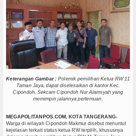
Inovasi Tata Kelola dan Pelayanan Publik
diri dan Berani Kritik
, Bupati Beri Penjelasan
BD 2026, Dana Tetap Aman
Ini Rincian Anggarannya
 Tetap Solid dan Bermartabat
Persib Juara Piala Presiden 2026
k Dalam Negeri
Pemkab Barito Utara Kaji Tiru Tata Kelola Pemerintah
Desa/Kelurahan se-Kalteng 2026
Keterangan Gambar :
Polemik pemilihan Ketua RW 11
Inovasi Tata Kelola dan Pelayanan Publik
Taman Jaya, dapat diselesaikan di kantor Kec.
Cipondoh, Sekcam Cipondoh Nur Alamsyah yang
diri dan Berani Kritik
memimpin jalannya pertemuan.
, Bupati Beri Penjelasan
BD 2026, Dana Tetap Aman
MEGAPOLITANPOS.COM
, KOTA TANGERANG-
Ini Rincian Anggarannya
Warga di wilayah Cipondoh Makmur disebut menuntut
 Tetap Solid dan Bermartabat
kejelasan terkait status ketua RW terpilih, khususnya
Persib Juara Piala Presiden 2026