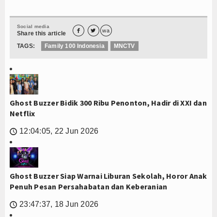
Social media


wa
Share this article
TAGS:
Family 100 Indonesia
MNCTV
Ghost Buzzer Bidik 300 Ribu Penonton, Hadir di XXI dan
Netflix
12:04:05, 22 Jun 2026
🕔
Ghost Buzzer Siap Warnai Liburan Sekolah, Horor Anak
Penuh Pesan Persahabatan dan Keberanian
23:47:37, 18 Jun 2026
🕔