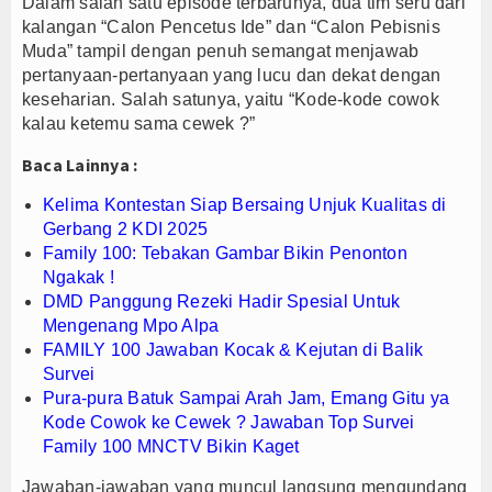
Dalam salah satu episode terbarunya, dua tim seru dari
kalangan “Calon Pencetus Ide” dan “Calon Pebisnis
PTPN I Ubah Aset Jadi Mesin Pertumbuhan, Cafe d
Muda” tampil dengan penuh semangat menjawab
Interupsi PDIP Warnai Paripurna APBD Majalengka
pertanyaan-pertanyaan yang lucu dan dekat dengan
Bupati Majalengka Beberkan Hasil Paripurna APB
keseharian. Salah satunya, yaitu “Kode-kode cowok
kalau ketemu sama cewek ?”
Baca Lainnya :
Kelima Kontestan Siap Bersaing Unjuk Kualitas di
Gerbang 2 KDI 2025
Family 100: Tebakan Gambar Bikin Penonton
Ngakak !
DMD Panggung Rezeki Hadir Spesial Untuk
Mengenang Mpo Alpa
FAMILY 100 Jawaban Kocak & Kejutan di Balik
Survei
Pura-pura Batuk Sampai Arah Jam, Emang Gitu ya
Kode Cowok ke Cewek ? Jawaban Top Survei
Family 100 MNCTV Bikin Kaget
Jawaban-jawaban yang muncul langsung mengundang