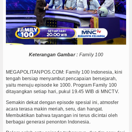
Persib Gagal Juara, Ateng Sutisna Ajak Bobotoh
Bupati Majalengka Ajak Ribuan Bobotoh Doakan P
Ateng Sutisna Satukan Ribuan Bobotoh, Nobar Fin
SIAL Food & Drinks Indonesia 2026 Perkuat Posi
Kapolres Majalengka Ajak Bobotoh Junjung Sport
Munjirin Panen Padi Ciherang di Cakung, Urban Fa
Keterangan Gambar :
Family 100
PTPN I Ubah Aset Jadi Mesin Pertumbuhan, Cafe d
Interupsi PDIP Warnai Paripurna APBD Majalengka
MEGAPOLITANPOS.COM: Family 100 Indonesia, kini
Bupati Majalengka Beberkan Hasil Paripurna APB
tengah bersiap menyambut pencapaian bersejarah,
APBD Majalengka 2026 Naik Jadi Rp 3,14 Triliun, I
yaitu menuju episode ke 1000. Program Family 100
Persib Gagal Juara, Ateng Sutisna Ajak Bobotoh
ditayangkan setiap hari, pukul 19.45 WIB di MNCTV.
Bupati Majalengka Ajak Ribuan Bobotoh Doakan P
Semakin dekat dengan episode spesial ini, atmosfer
Ateng Sutisna Satukan Ribuan Bobotoh, Nobar Fin
acara terasa makin meriah, seru, dan hangat.
SIAL Food & Drinks Indonesia 2026 Perkuat Posi
Membuktikan bahwa tayangan ini terus dicintai oleh
berbagai generasi penonton Indonesia.
Kapolres Majalengka Ajak Bobotoh Junjung Sport
Munjirin Panen Padi Ciherang di Cakung, Urban Fa