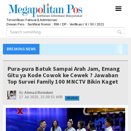
☰
Terverifikasi Faktual & Admnistrasi
Dewan Pers : Sertifikat Nomor : 896 / DP - Verifikasi / K / XII / 2021
APBD Majalengka 2026 Naik Jadi Rp 3,14 Triliun, I
BREAKING NEWS
Persib Gagal Juara, Ateng Sutisna Ajak Bobotoh
Bupati Majalengka Ajak Ribuan Bobotoh Doakan P
Pura-pura Batuk Sampai Arah Jam, Emang
Ateng Sutisna Satukan Ribuan Bobotoh, Nobar Fin
Gitu ya Kode Cowok ke Cewek ? Jawaban
Top Survei Family 100 MNCTV Bikin Kaget
SIAL Food & Drinks Indonesia 2026 Perkuat Posi
Kapolres Majalengka Ajak Bobotoh Junjung Sport
By
Ahmad Romdoni
17 Jul 2025, 15:39:51 WIB
Munjirin Panen Padi Ciherang di Cakung, Urban Fa
HIBURAN
PTPN I Ubah Aset Jadi Mesin Pertumbuhan, Cafe d
Interupsi PDIP Warnai Paripurna APBD Majalengka
Bupati Majalengka Beberkan Hasil Paripurna APB
APBD Majalengka 2026 Naik Jadi Rp 3,14 Triliun, I