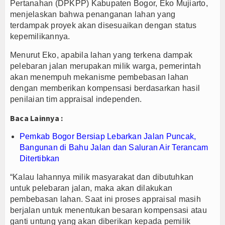
Pertanahan (DPKPP) Kabupaten Bogor, Eko Mujiarto,
 Padi Ciherang di Cakung, Urban Farming Bali Lestari Hasilkan 10 Ton Gaba
menjelaskan bahwa penanganan lahan yang
terdampak proyek akan disesuaikan dengan status
set Jadi Mesin Pertumbuhan, Cafe dan Gerai Produk Hilir Segera Hadir
kepemilikannya.
 Warnai Paripurna APBD Majalengka, Bupati Beri Penjelasan
Menurut Eko, apabila lahan yang terkena dampak
pelebaran jalan merupakan milik warga, pemerintah
akan menempuh mekanisme pembebasan lahan
dengan memberikan kompensasi berdasarkan hasil
penilaian tim appraisal independen.
Baca Lainnya :
Pemkab Bogor Bersiap Lebarkan Jalan Puncak,
Bangunan di Bahu Jalan dan Saluran Air Terancam
Ditertibkan
“Kalau lahannya milik masyarakat dan dibutuhkan
untuk pelebaran jalan, maka akan dilakukan
pembebasan lahan. Saat ini proses appraisal masih
berjalan untuk menentukan besaran kompensasi atau
ganti untung yang akan diberikan kepada pemilik