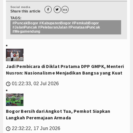
Social media


wa
Share this article
TAGS:
#PuncakBogor #KabupatenBogor #PemkabBogor
#JalanPuncak #PelebaranJalan #PenataanPuncak
#Megamendung
Jadi Pembicara di Diklat Pratama DPP GMPK, Menteri
Nusron: Nasionalisme Menjadikan Bangsa yang Kuat
01:22:33, 02 Jul 2026
🕔
Bogor Bersih dari Angkot Tua, Pemkot Siapkan
Langkah Peremajaan Armada
22:32:22, 17 Jun 2026
🕔