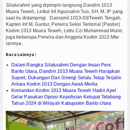
Silaturahmi
yang dipimpin langsung Dandim 1013
Nurhadi Anggota Komisi IX DPR RI Getol Kritisi Oknu
Muara Teweh, Letkol Inf Agussalim Tuo, SH. M. IP yang
Persib Gagal Juara, Ateng Sutisna Ajak Bobotoh Tet
saat itu didampingi Danramil 1013-03/Teweh Tengah,
Bupati Majalengka Ajak Ribuan Bobotoh Doakan Persi
Kapten Inf M. Guntur, Perwira Seksi Teritorial (Pasiter)
Kodim 1013 Muara Teweh, Lettu Czi Muhammad Munir,
juga beberapa Perwira dan Anggota Kodim 1013 Mtw
lainnya.
Baca Lainnya :
Dalam Rangka Silaturahmi Dengan Insan Pers
Barito Utara, Dandim 1013 Muara Teweh Harapkan
Suport, Dukungan Dan Sinergi Selalu Tetap Terjalin
Antara Kodim 1013 Dengan Awak Media
Komandan Kodim 1013 Muara Teweh Hadiri Apel
Gelar Pasukan Oprasi Kepolisian Ketupat Telabang
Tahun 2024 di Wilayah Kabupaten Barito Utara