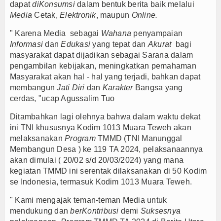
dapat
diKonsumsi
dalam bentuk berita baik melalui
Media
Cetak,
Elektronik
, maupun
Online.
" Karena Media sebagai
Wahana
penyampaian
Informasi
dan
Edukasi
yang tepat dan
Akurat
bagi
masyarakat dapat dijadikan sebagai Sarana dalam
pengambilan kebijakan, meningkatkan pemahaman
Masyarakat akan hal - hal yang terjadi, bahkan dapat
membangun
Jati Diri
dan
Karakter
Bangsa yang
cerdas, "ucap Agussalim Tuo
Ditambahkan lagi olehnya bahwa dalam waktu dekat
ini TNI khususnya Kodim 1013 Muara Teweh akan
melaksanakan
Program
TMMD (TNI Manunggal
Membangun Desa ) ke 119 TA 2024, pelaksanaannya
akan dimulai ( 20/02 s/d 20/03/2024) yang mana
kegiatan TMMD ini serentak dilaksanakan di 50 Kodim
se Indonesia, termasuk Kodim 1013 Muara Teweh.
" Kami mengajak teman-teman Media untuk
mendukung dan
berKontribusi
demi
Suksesnya