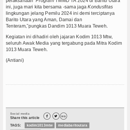
pelaksanaan
Program
TMMD TA 2024 di Barito Utara
ini, juga mari kita bersama -sama jaga
Kondusfitas
lingkungan jelang Pemilu 2024 ini demi terciptanya
Barito Utara yang Aman, Damai dan
Tenteram,"pungkas Dandim 1013 Muara Teweh.
Kegiatan ini dihadiri oleh jajaran Kodim 1013 Mtw,
seluruh Awak Media yang tergabung pada Mitra Kodim
1013 Muara Teweh.
(Antiani)
Social media


wa
Share this article
TAGS:
kodim1013mtw
mediabaritoutara