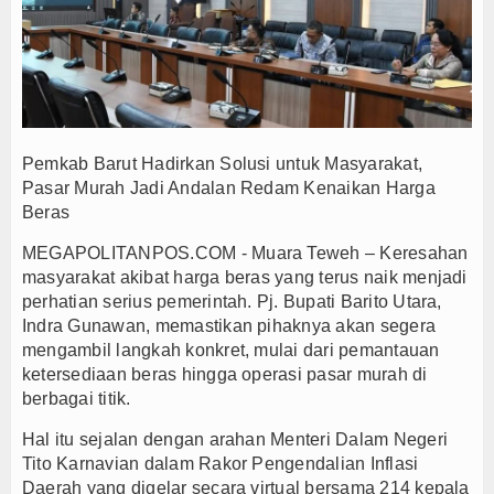
n Peran Perkebunan bagi Ketahanan Pangan Nasional
engan BMKG, Gedung Radar Cuaca Muara Teweh Diresmikan
bupaten Barito Utara Tahun 2026
ailitan Dinilai Hambat Operasional Bukan Prospek Bisnis
gkah Nyata untuk Kesejahteraan Rakyat
Pemkab Barut Hadirkan Solusi untuk Masyarakat,
Parlemen Pemilu 2029 PKB Kabupaten Blitar Kembali Berjaya
Pasar Murah Jadi Andalan Redam Kenaikan Harga
Beras
z Siap Jadi Pesaing Pasar Internasional
amine, Delapan Awak Kapal Asing Diamankan
MEGAPOLITANPOS.COM - Muara Teweh – Keresahan
ro Beri Manfaat bagi Pengemudi Ojol
masyarakat akibat harga beras yang terus naik menjadi
perhatian serius pemerintah. Pj. Bupati Barito Utara,
m XXII Tambun Bungai
Indra Gunawan, memastikan pihaknya akan segera
n Peran Perkebunan bagi Ketahanan Pangan Nasional
mengambil langkah konkret, mulai dari pemantauan
engan BMKG, Gedung Radar Cuaca Muara Teweh Diresmikan
ketersediaan beras hingga operasi pasar murah di
berbagai titik.
bupaten Barito Utara Tahun 2026
ailitan Dinilai Hambat Operasional Bukan Prospek Bisnis
Hal itu sejalan dengan arahan Menteri Dalam Negeri
gkah Nyata untuk Kesejahteraan Rakyat
Tito Karnavian dalam Rakor Pengendalian Inflasi
Daerah yang digelar secara virtual bersama 214 kepala
Parlemen Pemilu 2029 PKB Kabupaten Blitar Kembali Berjaya