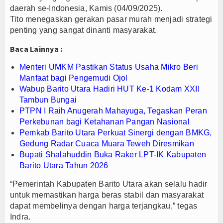
daerah se-Indonesia, Kamis (04/09/2025).
z Siap Jadi Pesaing Pasar Internasional
Tito menegaskan gerakan pasar murah menjadi strategi
amine, Delapan Awak Kapal Asing Diamankan
penting yang sangat dinanti masyarakat.
ro Beri Manfaat bagi Pengemudi Ojol
Baca Lainnya :
Menteri UMKM Pastikan Status Usaha Mikro Beri
Manfaat bagi Pengemudi Ojol
Wabup Barito Utara Hadiri HUT Ke-1 Kodam XXII
Tambun Bungai
PTPN I Raih Anugerah Mahayuga, Tegaskan Peran
Perkebunan bagi Ketahanan Pangan Nasional
Pemkab Barito Utara Perkuat Sinergi dengan BMKG,
Gedung Radar Cuaca Muara Teweh Diresmikan
Bupati Shalahuddin Buka Raker LPT-IK Kabupaten
Barito Utara Tahun 2026
“Pemerintah Kabupaten Barito Utara akan selalu hadir
untuk memastikan harga beras stabil dan masyarakat
dapat membelinya dengan harga terjangkau,” tegas
Indra.