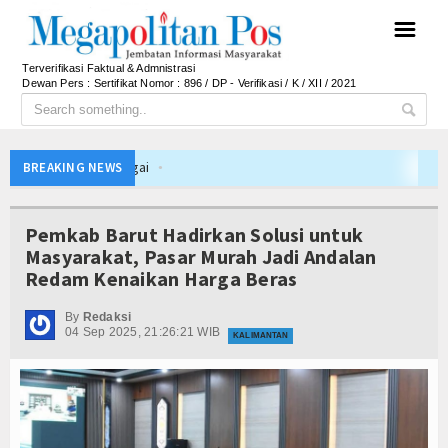
☰
Terverifikasi Faktual & Admnistrasi
Dewan Pers : Sertifikat Nomor : 896 / DP - Verifikasi / K / XII / 2021
m XXII Tambun Bungai
BREAKING NEWS
n Peran Perkebunan bagi Ketahanan Pangan Nasional
engan BMKG, Gedung Radar Cuaca Muara Teweh Diresmikan
Pemkab Barut Hadirkan Solusi untuk
bupaten Barito Utara Tahun 2026
Masyarakat, Pasar Murah Jadi Andalan
Redam Kenaikan Harga Beras
ailitan Dinilai Hambat Operasional Bukan Prospek Bisnis
gkah Nyata untuk Kesejahteraan Rakyat
By
Redaksi
04 Sep 2025, 21:26:21 WIB
Parlemen Pemilu 2029 PKB Kabupaten Blitar Kembali Berjaya
KALIMANTAN
z Siap Jadi Pesaing Pasar Internasional
amine, Delapan Awak Kapal Asing Diamankan
ro Beri Manfaat bagi Pengemudi Ojol
m XXII Tambun Bungai