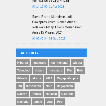
Membantu Secara Pribadi
🕔
14:17:07, 11 Apr 2023
Rame Berita Muhaimin Jadi
Cawapres Anies, Rekan Anies :
Relawan Tetap Fokus Menangkan
Anies Di Pilpres 2024
🕔
00:45:34, 01 Sep 2023
TAG BERITA
Hiburan
tangerang
Internasional
Wisata
Teknologi
Hukum
nusantara
Film
Bola
Pilkada
jakarta
2024
Megapolitanpos
TNI
Kesehatan
2022
Megapolitan
Daerah
Pemilu
nasional
Olahraga
Nasional
umkm
viral
Polri