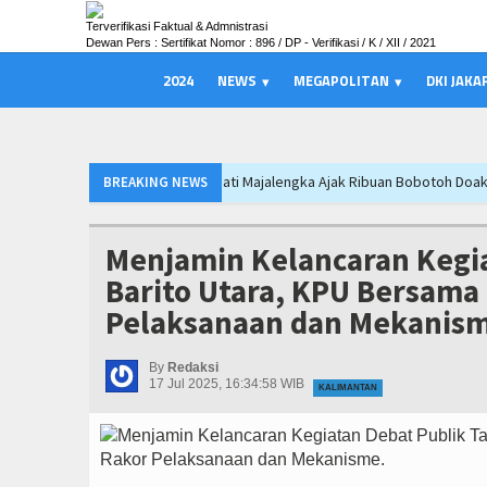
Terverifikasi Faktual & Admnistrasi
Dewan Pers : Sertifikat Nomor : 896 / DP - Verifikasi / K / XII / 2021
2024
NEWS
MEGAPOLITAN
DKI JAKA
Bupati Majalengka Ajak Ribuan Bobotoh Doakan Persib Juara Piala Preside
BREAKING NEWS
Munjirin Panen Padi Ciherang di Cakung, Urban Farming Bali Lestari Hasilkan
Persib Gagal Juara, Ateng Sutisna Ajak Bobotoh Tetap Solid dan Bermarta
Menjamin Kelancaran Kegi
Munjirin Panen Padi Ciherang di Cakung, Urban Farming Bali Lestari Hasilkan
Barito Utara, KPU Bersama 
Persib Gagal Juara, Ateng Sutisna Ajak Bobotoh Tetap Solid dan Bermarta
Pelaksanaan dan Mekanis
Munjirin Panen Padi Ciherang di Cakung, Urban Farming Bali Lestari Hasilkan
Persib Gagal Juara, Ateng Sutisna Ajak Bobotoh Tetap Solid dan Bermarta
By
Redaksi
17 Jul 2025, 16:34:58 WIB
KALIMANTAN