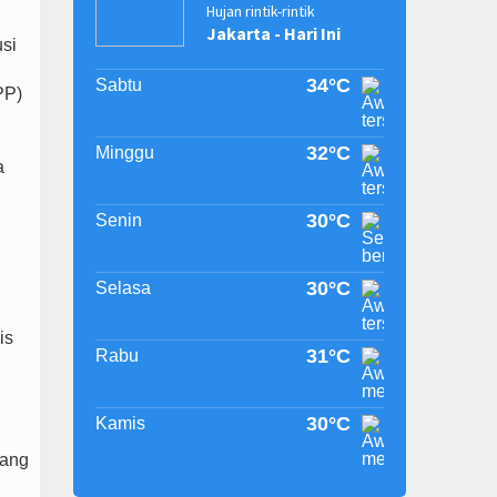
Hujan rintik-rintik
Jakarta - Hari Ini
si
34°C
Sabtu
PP)
32°C
Minggu
a
30°C
Senin
30°C
Selasa
is
31°C
Rabu
30°C
Kamis
yang