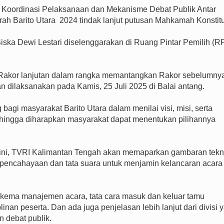
ordinasi Pelaksanaan dan Mekanisme Debat Publik Antar
h Barito Utara 2024 tindak lanjut putusan Mahkamah Konstitu
Siska Dewi Lestari diselenggarakan di Ruang Pintar Pemilih (R
 Rakor lanjutan dalam rangka memantangkan Rakor sebelumny
n dilaksanakan pada Kamis, 25 Juli 2025 di Balai antang.
 bagi masyarakat Barito Utara dalam menilai visi, misi, serta
hingga diharapkan masyarakat dapat menentukan pilihannya
ini, TVRI Kalimantan Tengah akan memaparkan gambaran tekn
is pencahayaan dan tata suara untuk menjamin kelancaran acara
kema manajemen acara, tata cara masuk dan keluar tamu
nan peserta. Dan ada juga penjelasan lebih lanjut dari divisi 
 debat publik.