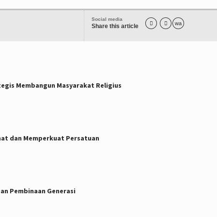
Social media


wa
Share this article
tegis Membangun Masyarakat Religius
mat dan Memperkuat Persatuan
dan Pembinaan Generasi