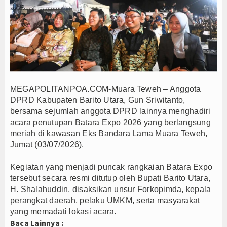
mi Inovasi Tata Kelola dan Pelayanan Publik
andiri dan Berani Kritik
gka, Bupati Beri Penjelasan
 APBD 2026, Dana Tetap Aman
n, Ini Rincian Anggarannya
toh Tetap Solid dan Bermartabat
MEGAPOLITANPOA.COM-Muara Teweh – Anggota
n Persib Juara Piala Presiden 2026
DPRD Kabupaten Barito Utara, Gun Sriwitanto,
bersama sejumlah anggota DPRD lainnya menghadiri
oduk Dalam Negeri
Pemkab Barito Utara Kaji Tiru Tata Kelola Pemerin
acara penutupan Batara Expo 2026 yang berlangsung
an Desa/Kelurahan se-Kalteng 2026
meriah di kawasan Eks Bandara Lama Muara Teweh,
mi Inovasi Tata Kelola dan Pelayanan Publik
Jumat (03/07/2026).
andiri dan Berani Kritik
Kegiatan yang menjadi puncak rangkaian Batara Expo
gka, Bupati Beri Penjelasan
tersebut secara resmi ditutup oleh Bupati Barito Utara,
 APBD 2026, Dana Tetap Aman
H. Shalahuddin, disaksikan unsur Forkopimda, kepala
n, Ini Rincian Anggarannya
perangkat daerah, pelaku UMKM, serta masyarakat
yang memadati lokasi acara.
toh Tetap Solid dan Bermartabat
Baca Lainnya :
n Persib Juara Piala Presiden 2026