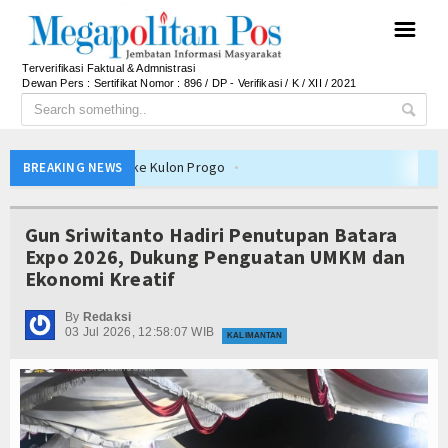
☰
Terverifikasi Faktual & Admnistrasi
Dewan Pers : Sertifikat Nomor : 896 / DP - Verifikasi / K / XII / 2021
emerintahan ke Kulon Progo
BREAKING NEWS
an Desa/Kelurahan se-Kalteng 2026
mi Inovasi Tata Kelola dan Pelayanan Publik
Gun Sriwitanto Hadiri Penutupan Batara
andiri dan Berani Kritik
Expo 2026, Dukung Penguatan UMKM dan
Ekonomi Kreatif
gka, Bupati Beri Penjelasan
 APBD 2026, Dana Tetap Aman
By
Redaksi
03 Jul 2026, 12:58:07 WIB
n, Ini Rincian Anggarannya
KALIMANTAN
toh Tetap Solid dan Bermartabat
n Persib Juara Piala Presiden 2026
oduk Dalam Negeri
Pemkab Barito Utara Kaji Tiru Tata Kelola Pemerin
an Desa/Kelurahan se-Kalteng 2026