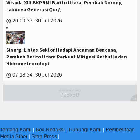
Wisuda XIII BKPRMI Barito Utara, Pemkab Dorong
Lahirnya Generasi Qur\\
20:09:37, 30 Jul 2026
🕔
Sinergi Lintas Sektor Hadapi Ancaman Bencana,
Pemkab Barito Utara Perkuat Mitigasi Karhutla dan
Hidrometeorologi
07:18:34, 30 Jul 2026
🕔
Tentang Kami
|
Box Redaksi
|
Hubungi Kami
|
Pemberitaan
Media Siber
|
Stop Press
|