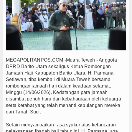
Anto Febrianto Tantang Pemuda Majalengka : Mand
Interupsi PDIP Warnai Paripurna APBD Majalengka
Bupati Majalengka Beberkan Hasil Paripurna APB
APBD Majalengka 2026 Naik Jadi Rp 3,14 Triliun, I
Persib Gagal Juara, Ateng Sutisna Ajak Bobotoh
Bupati Majalengka Ajak Ribuan Bobotoh Doakan P
Menteri UMKM Dorong APPI Perkuat Pasar Produ
MEGAPOLITANPOS.COM -Muara Teweh - Anggota
Bupati Barito Utara Hadiri Rakor Pemerintahan 
DPRD Barito Utara sekaligus Ketua Rombongan
Jamaah Haji Kabupaten Barito Utara, H. Parmana
Kaji Tiru ke Bantul, Pemkab Barito Utara Dalami I
Setiawan, tiba kembali di Muara Teweh bersama
Anto Febrianto Tantang Pemuda Majalengka : Mand
rombongan jamaah haji dalam keadaan selamat,
Interupsi PDIP Warnai Paripurna APBD Majalengka
Minggu (14/06/2026). Kedatangan para jamaah
Bupati Majalengka Beberkan Hasil Paripurna APB
disambut penuh haru dan kebahagiaan oleh keluarga
serta kerabat yang telah menanti kepulangan mereka
APBD Majalengka 2026 Naik Jadi Rp 3,14 Triliun, I
dari Tanah Suci.
Persib Gagal Juara, Ateng Sutisna Ajak Bobotoh
Bupati Majalengka Ajak Ribuan Bobotoh Doakan P
Selain menyampaikan rasa syukur atas kelancaran
pelaksanaan ibadah haji tahun ini, H. Parmana juga
Menteri UMKM Dorong APPI Perkuat Pasar Produ