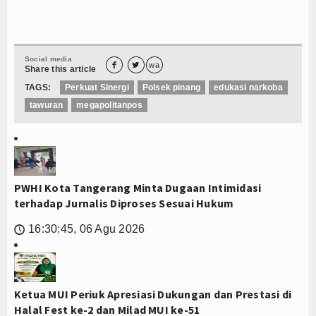
Social media


wa
Share this article
TAGS:
Perkuat Sinergi
Polsek pinang
edukasi narkoba
tawuran
megapolitanpos
PWHI Kota Tangerang Minta Dugaan Intimidasi
terhadap Jurnalis Diproses Sesuai Hukum
16:30:45, 06 Agu 2026
🕔
Ketua MUI Periuk Apresiasi Dukungan dan Prestasi di
Halal Fest ke-2 dan Milad MUI ke-51