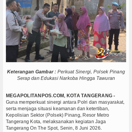
 Rincian Anggarannya
etap Solid dan Bermartabat
sib Juara Piala Presiden 2026
 Persib di Majalengka Meriah
 Indonesia sebagai Hub Pangan dan Perdagangan Global
itas Saat Nobar Persib vs Persebaya
ing Bali Lestari Hasilkan 10 Ton Gabah
 Gerai Produk Hilir Segera Hadir
Keterangan Gambar :
Perkuat Sinergi, Polsek Pinang
Bupati Beri Penjelasan
Serap dan Edukasi Narkoba Hingga Tawuran
2026, Dana Tetap Aman
 Rincian Anggarannya
MEGAPOLITANPOS.COM,
KOTA TANGERANG -
etap Solid dan Bermartabat
Guna memperkuat sinergi antara Polri dan masyarakat,
sib Juara Piala Presiden 2026
serta menjaga situasi keamanan dan ketertiban,
 Persib di Majalengka Meriah
Kepolisian Sektor (Polsek) Pinang, Resor Metro
Tangerang Kota, melaksanakan kegiatan Jaga
 Indonesia sebagai Hub Pangan dan Perdagangan Global
Tangerang On The Spot, Senin, 8 Juni 2026.
itas Saat Nobar Persib vs Persebaya