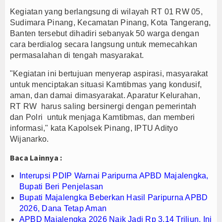
Kegiatan yang berlangsung di wilayah RT 01 RW 05,
ing Bali Lestari Hasilkan 10 Ton Gabah
Sudimara Pinang, Kecamatan Pinang, Kota Tangerang,
 Gerai Produk Hilir Segera Hadir
Banten tersebut dihadiri sebanyak 50 warga dengan
Bupati Beri Penjelasan
cara berdialog secara langsung untuk memecahkan
permasalahan di tengah masyarakat.
"Kegiatan ini bertujuan menyerap aspirasi, masyarakat
untuk menciptakan situasi Kamtibmas yang kondusif,
aman, dan damai dimasyarakat. Aparatur Kelurahan,
RT RW harus saling bersinergi dengan pemerintah
dan Polri untuk menjaga Kamtibmas, dan memberi
informasi," kata Kapolsek Pinang, IPTU Adityo
Wijanarko.
Baca Lainnya :
Interupsi PDIP Warnai Paripurna APBD Majalengka,
Bupati Beri Penjelasan
Bupati Majalengka Beberkan Hasil Paripurna APBD
2026, Dana Tetap Aman
APBD Majalengka 2026 Naik Jadi Rp 3,14 Triliun, Ini